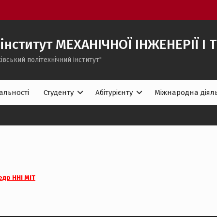
інститут МЕХАНІЧНОЇ ІНЖЕНЕРІЇ І
івський політехнічний iнститут"
альності
Студенту
Абітурієнту
Міжнародна діяль
едр ННІ МІТ