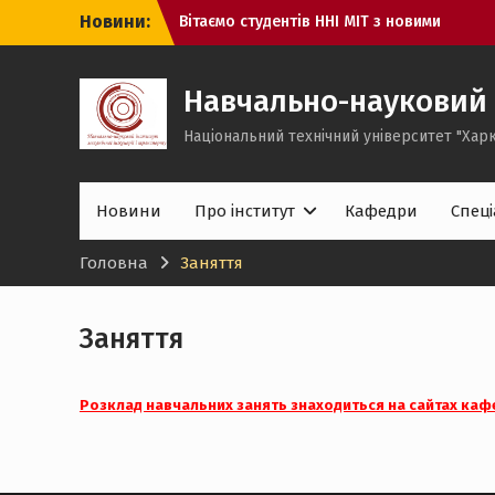
Перейти
Новини:
Вітаємо студентів ННІ МІТ з новими
до
здобутками!
вмісту
Навчально-науковий 
Національний технічний університет "Харк
Новини
Про інститут
Кафедри
Спеці
Головна
Заняття
Заняття
Розклад навчальних занять знаходиться на сайтах каф