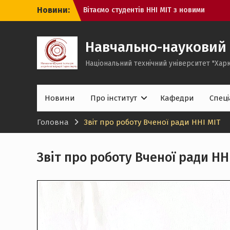
Перейти
Новини:
Вітаємо студентів ННІ МІТ з новими
до
здобутками!
вмісту
Навчально-науковий 
Національний технічний університет "Харк
Новини
Про інститут
Кафедри
Спеці
Головна
Звіт про роботу Вченої ради ННІ МІТ
Звіт про роботу Вченої ради НН