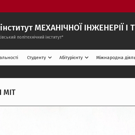
інститут МЕХАНІЧНОЇ ІНЖЕНЕРІЇ І
івський політехнічний iнститут"
альності
Студенту
Абітурієнту
Міжнародна діяль
І МІТ