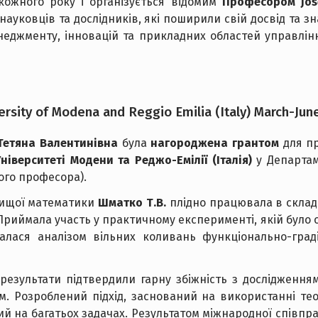
 кожного року і організується відомим
Професором Jose
науковців та дослідників, які поширили свій досвід та з
енеджменту, інновацій та прикладних областей управлін
ersity of Modena and Reggio Emilia (Italy) March-Jun
Тетяна Валентинівна
була
нагороджена грантом
для пр
Університеті Модени та Реджо-Емілії (Італія)
у Департаме
го професора).
ищої математики
Шматко Т.В.
плідно працювала в склад
 Приймала участь у практичному експерименті, якій було 
ймалася аналізом вільних коливань функціонально-гр
результати підтвердили гарну збіжність з дослідженням
м. Розроблений підхід, заснований на використанні тео
ий на багатьох задачах. Результатом міжнародної співпр