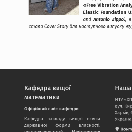
«Free Vibration Anal
Elastic Foundation 
and
Antonio Zippo
), 
стала Cover Story для наступного випуску жу
Кафедра вищої
Наша
математики
НТУ «ХП
вул. Кир
Офіційний сайт кафедри
Харків, 
Кафедра закладу вищої освіти
Україна
державної форми власності,
Конт
підпорядкований
Міністерству