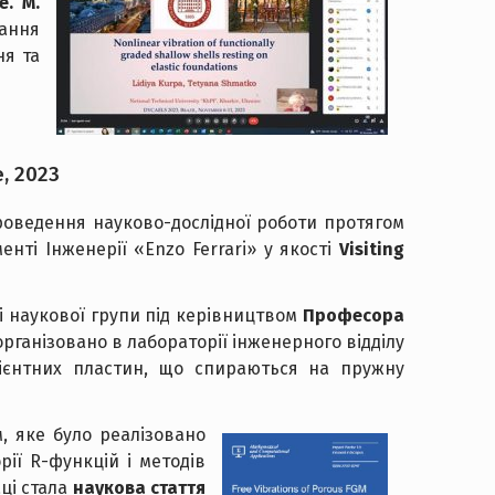
. M.
нання
ня та
e, 2023
оведення науково-дослідної роботи протягом
нті Інженерії «Enzo Ferrari» у якості
Visiting
і наукової групи під керівництвом
Професора
організовано в лабораторії інженерного відділу
адієнтних пластин, що спираються на пружну
, яке було реалізовано
рії R-функцій і методів
аці стала
наукова стаття