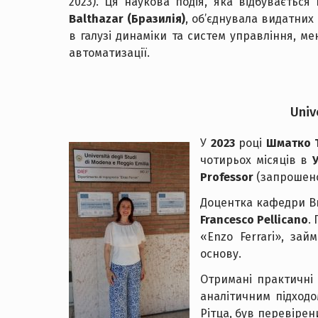
2023). Ця наукова подія, яка відбувається
Balthazar (Бразилія)
, об’єднувала видатних 
в галузі динаміки та систем управління, м
автоматизації.
Univ
У
2023
році
Шматко 
чотирьох місяців в
Professor
(запрошено
Доцентка кафедри В
Francesco Pellicano
.
«Enzo Ferrari», за
основу.
Отримані практичні 
аналітичним підходо
Рітца, був перевірен