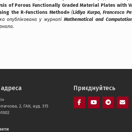
ysis of Porous Functionally Graded Material Plates with 
Using the R-Functions Method»
(
Lidiya Kurpa, Francesco P
яка опублікована у журналі
Mathematical and Computation
рнала.
 адреса
Приєднуйтесь
І»
пичова, 2, ГАК, ауд. 315
Пункт
Пункт
Пункт
Пунк
61002
меню
меню
меню
мен
акти