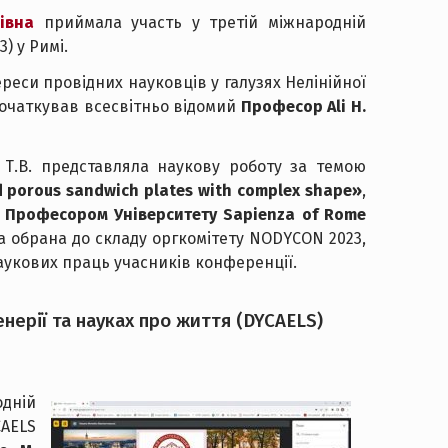
івна
приймала участь у третій міжнародній
) у Римі.
еси провідних науковців у галузях Нелінійної
апочаткував всесвітньо відомий
Професор Ali H.
Т.В. представляла наукову роботу за темою
ed porous sandwich plates with complex shape»
,
м
Професором Університету Sapienza of Rome
ла обрана до складу оргкомітету NODYCON 2023,
аукових праць учасників конференції.
нерії та науках про життя (DYCAELS)
дній
CAELS