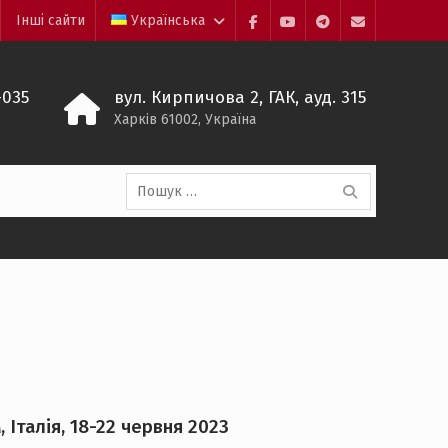
Інші сайти
Українська
Пункт
Пункт
Пункт
Пункт
меню
меню
меню
меню
-035
вул. Кирпичова 2, ГАК, ауд. 315
Харкiв 61002, Україна
Пошук:
Італія, 18-22 червня 2023