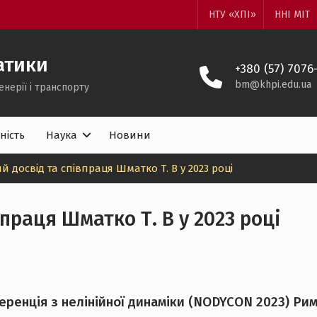
НТУ «ХПІ»
ННІ МІТ
атики
+380 (57) 7076
bm@khpi.edu.ua
енерії і транспорту
ність
Наука
Новини
 досвід та співпраця Шматко Т. В у 2023 році
праця Шматко Т. В у 2023 році
енція з нелінійної динаміки (NODYCON 2023) Рим, 