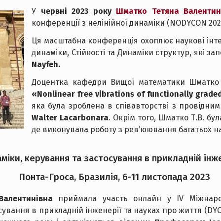
У
червні 2023 року
Шматко Тетяна Валентин
конференції з нелінійної динаміки (NODYCON 2023
Ця масштабна конференція охоплює наукові інтер
динаміки, Стійкості та Динаміки структур, які з
Nayfeh.
Доцентка кафедри Вищої математики Шматко 
«Nonlinear free vibrations of functionally grad
яка була зроблена в співавторстві з провідни
Walter Lacarbonara
. Окрім того, Шматко Т.В. бу
де виконувала роботу з рев’юювання багатьох н
іки, керування та застосування в прикладній інже
Понта-Гроса, Бразилія, 6-11 листопада 2023
Валентинівна
приймала участь онлайн у IV Міжнаро
сування в прикладній інженерії та науках про життя (DY