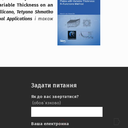
Variable Thickness on an
ellicano, Tetyana Shmatko
al Applications
і також
Задати питання
Як до вас звертатися?
(обов`язково)
т
ю
Ваша електронна