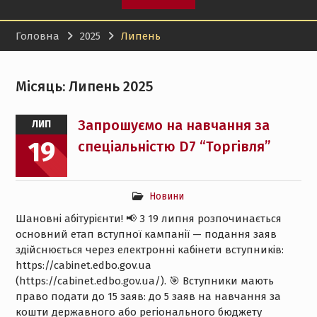
кваліфікаційних робіт!
Доцент кафедри
Головна
2025
Липень
підприємництва, торгівлі
і логістики НТУ “ХПІ”
Ольга Гапоненко успішно
пройшла міжнародну
Місяць:
Липень 2025
сертифікацію та
отримала сертифікат
Запрошуємо на навчання за
ЛИП
Bloomberg Market
19
Concepts
спеціальністю D7 “Торгівля”
9-а Міжнародна
конференція
“Інформаційні та
Новини
інноваційні технології в
XXI столітті”, 17-18
Шановні абітурієнти! 📢 З 19 липня розпочинається
вересня 2026 р.
основний етап вступної кампанії — подання заяв
здійснюється через електронні кабінети вступників:
https://cabinet.edbo.gov.ua
(https://cabinet.edbo.gov.ua/). 🎯 Вступники мають
право подати до 15 заяв: до 5 заяв на навчання за
кошти державного або регіонального бюджету