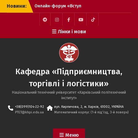
Перейти
Новини:
Онлайн-форум «Вступ
до
2026 – твій впевнений
вмісту
вступ»
Вітаємо переможців
Telegram
Instagram
Facebook
YouTube
TikTok
Лінки і мови
Конкурсу на кращі
випускні кваліфікаційні
роботи здобувачів
другого (магістерського)
рівня вищої освіти НТУ
«ХПІ»!
Кафедра «Підприємництва,
Вітаємо випускників-
бакалаврів спеціальності
торгівлі і логістики»
076 «Підприємництво,
торгівля та біржова
Національний технічний університет «Харківський політехнічний
діяльність» освітніх
iнститут»
програм «Логістика та
+38(099)104-22-92
вул. Кирпичова, 2, м. Харків, 61002, УКРАЇНА
митна справа» та
PTET@khpi.edu.ua
Математичний корпус (1-й під’їзд, 3-й поверх)
«Підприємництво,
торгівля та біржова
діяльність» з успішним
Меню
захистом