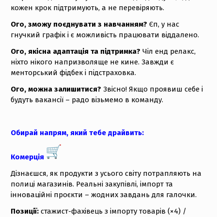
кожен крок підтримують, а не перевіряють.
Ого, зможу поєднувати з навчанням?
Єп, у нас
гнучкий графік і є можливість працювати віддалено.
Ого, якісна адаптація та підтримка?
Чіл енд релакс,
ніхто нікого напризволяще не кине. Завжди є
менторський фідбек і підстраховка.
Ого, можна залишитися?
Звісно! Якщо проявиш себе і
будуть вакансії – радо візьмемо в команду.
Обирай напрям, який тебе драйвить:
Комерція
Дізнаєшся, як продукти з усього світу потрапляють на
полиці магазинів. Реальні закупівлі, імпорт та
інноваційні проєкти – жодних завдань для галочки.
Позиції:
стажист-фахівець з імпорту товарів (×4) /