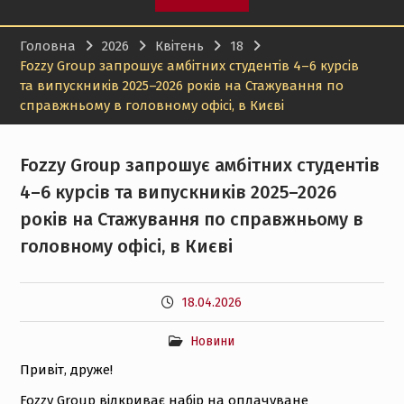
кваліфікаційних робіт!
Доцент кафедри
Головна
2026
Квітень
18
підприємництва, торгівлі
Fozzy Group запрошує амбітних студентів 4–6 курсів
і логістики НТУ “ХПІ”
та випускників 2025–2026 років на Стажування по
Ольга Гапоненко успішно
справжньому в головному офісі, в Києві
пройшла міжнародну
сертифікацію та
отримала сертифікат
Fozzy Group запрошує амбітних студентів
Bloomberg Market
Concepts
4–6 курсів та випускників 2025–2026
9-а Міжнародна
років на Стажування по справжньому в
конференція
“Інформаційні та
головному офісі, в Києві
інноваційні технології в
XXI столітті”, 17-18
вересня 2026 р.
18.04.2026
Новини
Привіт, друже!
Fozzy Group відкриває набір на оплачуване