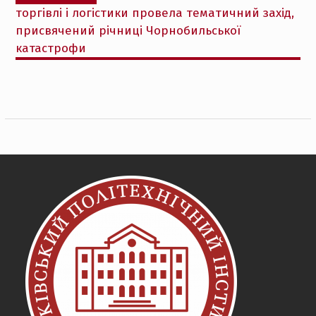
торгівлі і логістики провела тематичний захід,
присвячений річниці Чорнобильської
катастрофи