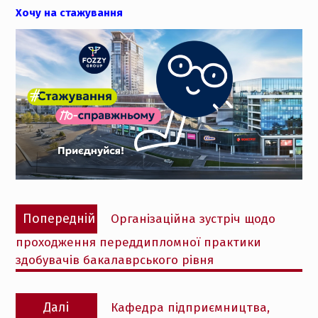
Хочу на стажування
Навігація
Попередній
Попередній
Організаційна зустріч щодо
записів
запис:
проходження переддипломної практики
здобувачів бакалаврського рівня
Наступний
Далі
Кафедра підприємництва,
запис: