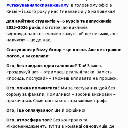
#Стажування
по
справжньому
в головному офісі в
Києві – і цього року у нас 19 вакансій у 6 напрямках!
Для амбітних студентів 4–6 курсів та випускників
2025–2026 років
, які готові до викликів,
відповідальності і сміливо кажуть: «Я ще не вмію, але
навчуся» – це до нас.
Стажування у Fozzy Group – це «ого». Але не страшне
«ого», а захопливе:
Ого, без завдань «для галочки»?
Так! Замість
«роздрукуй це» – отримаєш реальні таски. Замість
«посидь, послухай» – зможеш впливати на процеси.
Ого, можна помилятися?
Ми за тестування ідей без
сорому за факапи. Помилився – зробив висновки –
прокачався. Саме так стають справжніми профі.
Ого, і це оплачувано?
Ще й офіційно!
Ого, атмосфера топ?
Без контролю та
мікроменеджменту. Тут ти в команді однодумців, де