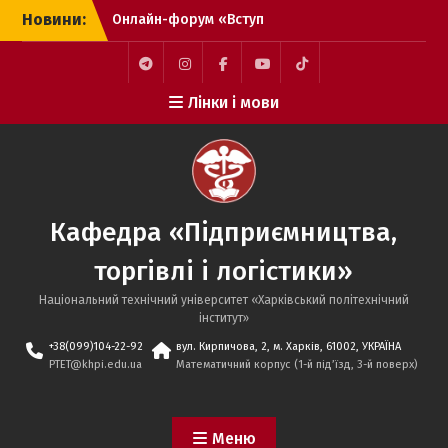
Перейти
Новини:
Онлайн-форум «Вступ
до
2026 – твій впевнений
вмісту
вступ»
Вітаємо переможців
Telegram
Instagram
Facebook
YouTube
TikTok
Лінки і мови
Конкурсу на кращі
випускні кваліфікаційні
роботи здобувачів
другого (магістерського)
рівня вищої освіти НТУ
«ХПІ»!
Кафедра «Підприємництва,
Вітаємо випускників-
бакалаврів спеціальності
торгівлі і логістики»
076 «Підприємництво,
торгівля та біржова
Національний технічний університет «Харківський політехнічний
діяльність» освітніх
iнститут»
програм «Логістика та
+38(099)104-22-92
вул. Кирпичова, 2, м. Харків, 61002, УКРАЇНА
митна справа» та
PTET@khpi.edu.ua
Математичний корпус (1-й під’їзд, 3-й поверх)
«Підприємництво,
торгівля та біржова
діяльність» з успішним
Меню
захистом