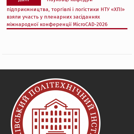
запис:
підприємництва, торгівлі і логістики НТУ «ХПІ»
взяли участь у пленарних засіданнях
міжнародної конференції MicroCAD-2026