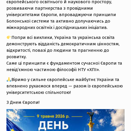
європейського освітнього й наукового простору,
розвиваючи партнерства з провідними
університетами Європи, впроваджуючи принципи
Болонської системи та активно долучаючись до
міжнародних освітніх і дослідницьких ініціатив.
Попри всі виклики, Україна та українська освіта
демонструють відданість демократичним цінностям,
відкритості, повазі до людини та прагненню до
розвитку.
Саме ці принципи є фундаментом сучасної Європи та
невід’ємною частиною філософії НТУ «ХПІ».
Віримо у сильне європейське майбутнє України та
впевнено рухаємося вперед — разом із європейською
університетською спільнотою!
З Днем Європи!