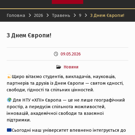
кваліфікаційних робіт!
Доцент кафедри
Головна
2026
Травень
9
З Днем Європи!
підприємництва, торгівлі
і логістики НТУ “ХПІ”
Ольга Гапоненко успішно
З Днем Європи!
пройшла міжнародну
сертифікацію та
отримала сертифікат
09.05.2026
Bloomberg Market
Concepts
9-а Міжнародна
Новини
конференція
Щиро вітаємо студентів, викладачів, науковців,
“Інформаційні та
партнерів та друзів із Днем Європи — святом єдності,
інноваційні технології в
свободи, гідності та спільних цінностей.
XXI столітті”, 17-18
вересня 2026 р.
Для НТУ «ХПІ» Європа — це не лише географічний
простір, а передусім спільнота можливостей,
інновацій, академічної свободи та взаємної
підтримки.
Сьогодні наш університет впевнено інтегрується до