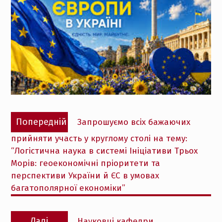
Навігація
Попередній
Попередній
Запрошуємо всіх бажаючих
записів
запис:
прийняти участь у круглому столі на тему:
“Логістична наука в системі Ініціативи Трьох
Морів: геоекономічні пріоритети та
перспективи України й ЄС в умовах
багатополярної економіки”
Наступний
Далі
Науковці кафедри