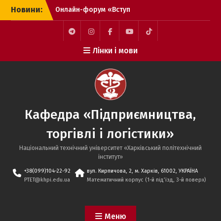
Перейти
Новини:
Онлайн-форум «Вступ
до
2026 – твій впевнений
вмісту
вступ»
Вітаємо переможців
Telegram
Instagram
Facebook
YouTube
TikTok
Лінки і мови
Конкурсу на кращі
випускні кваліфікаційні
роботи здобувачів
другого (магістерського)
рівня вищої освіти НТУ
«ХПІ»!
Кафедра «Підприємництва,
Вітаємо випускників-
бакалаврів спеціальності
торгівлі і логістики»
076 «Підприємництво,
торгівля та біржова
Національний технічний університет «Харківський політехнічний
діяльність» освітніх
iнститут»
програм «Логістика та
+38(099)104-22-92
вул. Кирпичова, 2, м. Харків, 61002, УКРАЇНА
митна справа» та
PTET@khpi.edu.ua
Математичний корпус (1-й під’їзд, 3-й поверх)
«Підприємництво,
торгівля та біржова
діяльність» з успішним
Меню
захистом