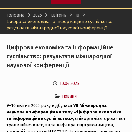
кваліфікаційних робіт!
Доцент кафедри
Головна
2025
Квітень
10
підприємництва, торгівлі
Цифрова економіка та інформаційне суспільство:
і логістики НТУ “ХПІ”
результати міжнародної наукової конференції
Ольга Гапоненко успішно
пройшла міжнародну
сертифікацію та
Цифрова економіка та інформаційне
отримала сертифікат
Bloomberg Market
суспільство: результати міжнародної
Concepts
наукової конференції
9-а Міжнародна
конференція
“Інформаційні та
10.04.2025
інноваційні технології в
XXI столітті”, 17-18
Новини
вересня 2026 р.
9–10 квітня 2025 року відбулася
VIІ Міжнародна
наукова конференція на тему «Цифрова економіка
та інформаційне суспільство»
, співорганізатором якої
традиційно виступила кафедра підприємництва,
торгівлі і логістики НТУ “ХПІ”.
Із вітальним словом до