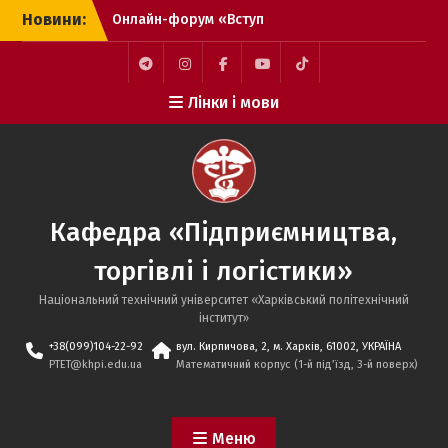
Перейти
Новини:
Онлайн-форум «Вступ
до
2026 – твій впевнений
вмісту
вступ»
Вітаємо переможців
Telegram
Instagram
Facebook
YouTube
TikTok
Лінки і мови
Конкурсу на кращі
випускні кваліфікаційні
роботи здобувачів
другого (магістерського)
рівня вищої освіти НТУ
«ХПІ»!
Кафедра «Підприємництва,
Вітаємо випускників-
бакалаврів спеціальності
торгівлі і логістики»
076 «Підприємництво,
торгівля та біржова
Національний технічний університет «Харківський політехнічний
діяльність» освітніх
iнститут»
програм «Логістика та
+38(099)104-22-92
вул. Кирпичова, 2, м. Харків, 61002, УКРАЇНА
митна справа» та
PTET@khpi.edu.ua
Математичний корпус (1-й під’їзд, 3-й поверх)
«Підприємництво,
торгівля та біржова
діяльність» з успішним
Меню
захистом