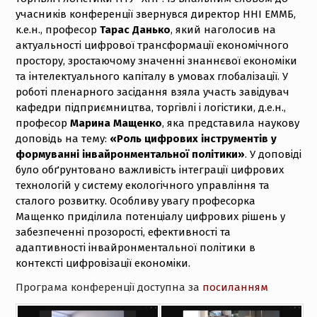
учасників конференції звернувся директор ННІ ЕММБ,
к.е.н., професор
Тарас Данько
, який наголосив на
актуальності цифрової трансформації економічного
простору, зростаючому значенні знаннєвої економіки
та інтелектуального капіталу в умовах глобалізації.
У
роботі пленарного засідання взяла участь завідувач
кафедри підприємництва, торгівлі і логістики, д.е.н.,
професор
Марина Мащенко
, яка представила наукову
доповідь на тему:
«Роль цифрових інструментів у
формуванні інвайронментальної політики»
.
У доповіді
було обґрунтовано важливість інтеграції цифрових
технологій у систему екологічного управління та
сталого розвитку. Особливу увагу професорка
Мащенко приділила потенціалу цифрових рішень у
забезпеченні прозорості, ефективності та
адаптивності інвайронментальної політики в
контексті цифровізації економіки.
Програма конференції доступна за
посиланням