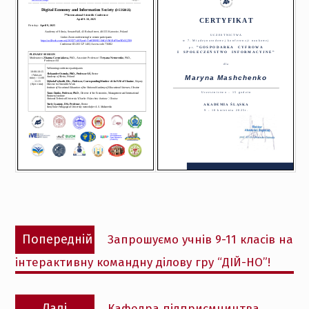
Навігація
Попередній
Попередній
Запрошуємо учнів 9-11 класів на
записів
запис:
інтерактивну командну ділову гру “ДІЙ-НО”!
Наступний
Далі
Кафедра підприємництва,