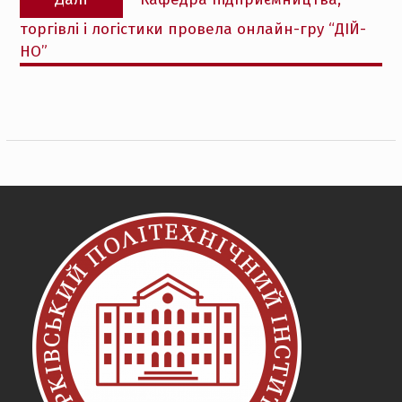
запис:
торгівлі і логістики провела онлайн-гру “ДІЙ-
НО”