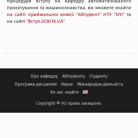
процедури вступу на кафедру автоматизованого
проєктування та машинознавства, ви зможете знайти
на сайті приймальної комісії “Абітурієнт” НТУ “ХПІ”
та
на сайті
“Вступ.ОСВІТА.UA”
.
Про кафедру
Абітурієнту
Студенту
Програми дисциплін
Наука
Міжнародна діяльність
Як нас знайти
Copyright © Усі права захищено.