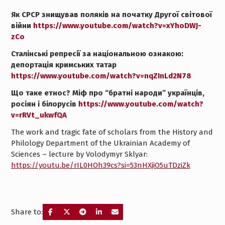
Як СРСР знищував поляків на початку Другої світової
війни
https://www.youtube.com/watch?v=xYhoDWJ-
zCo
Сталінські репресії за національною ознакою:
депортація кримських татар
https://www.youtube.com/watch?v=nqZInLd2N78
Що таке етнос? Міф про “братні народи” українців,
росіян і білорусів
https://www.youtube.com/watch?
v=rRVt_ukwfQA
The work and tragic fate of scholars from the History and
Philology Department of the Ukrainian Academy of
Sciences – lecture by Volodymyr Sklyar:
https://youtu.be/rIL0HOh39cs?si=53nHXjiO5uTDziZk
Share to: