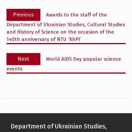
Post
Previous
Previous
Awards to the staff of the
navigation
post:
Department of Ukrainian Studies, Cultural Studies
and History of Science on the occasion of the
140th anniversary of NTU ‘KhPI’
Next
Next
World AIDS Day popular science
post:
events
Department of Ukrainian Studies,