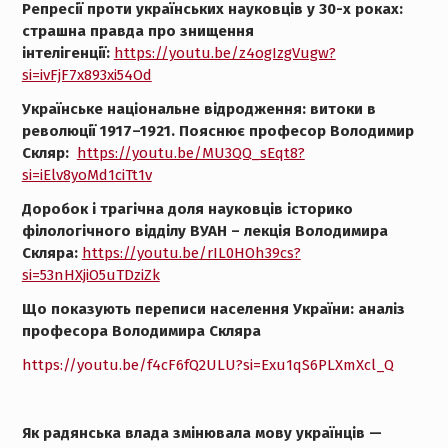
Репресії проти українських науковців у 30-х роках:
страшна правда про знищення
інтелігенції:
https://youtu.be/z4ogIzgVugw?
si=ivFjF7x893xi54Od
Українське національне відродження: витоки в
революції 1917–1921. Пояснює професор Володимир
Скляр:
https://youtu.be/MU3QQ_sEqt8?
si=iElv8yoMd1ciTt1v
Доробок і трагічна доля науковців історико
філологічного відділу ВУАН – лекція Володимира
Скляра:
https://youtu.be/rIL0HOh39cs?
si=53nHXjiO5uTDziZk
Що показують переписи населення України: аналіз
професора Володимира Скляра
https://youtu.be/f4cF6fQ2ULU?si=Exu1qS6PLXmXcl_Q
Як радянська влада змінювала мову українців —