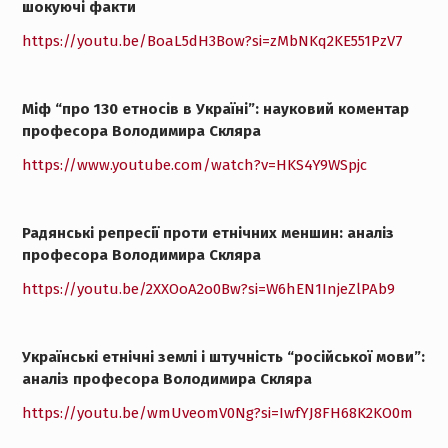
шокуючі факти
https://youtu.be/BoaL5dH3Bow?si=zMbNKq2KE551PzV7
Міф “про 130 етносів в Україні”: науковий коментар
професора Володимира Скляра
https://www.youtube.com/watch?v=HKS4Y9WSpjc
Радянські репресії проти етнічних меншин: аналіз
професора Володимира Скляра
https://youtu.be/2XXOoA2o0Bw?si=W6hEN1InjeZlPAb9
Українські етнічні землі і штучність “російської мови”:
аналіз професора Володимира Скляра
https://youtu.be/wmUveomV0Ng?si=IwfYJ8FH68K2KO0m