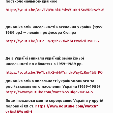
постколоніальною країною
https://youtu.be/AoVEVJWubkU?si=W1uKrLSxWDScsvMW
Динаміка змін чисельності населення України (1959–
1989 рр.) — лекція професора Скляра
https://youtu.be/HDc_Fy2gObY?si=hbEPwylZilTWuE9Y
Де в Україні зникали українці: зміна їхньої
чисельності по областях в 1959–1989 рр.
https://youtu.be/9eYbaHX2wMA?si=dvWayKzRm43iBrPO
Динаміка зміна чисельності україномовного та
російськомовного населення України (1959–1989)
https://www.youtube.com/watch?v=Blqd7mr-M-o
Як змінювалося мовне середовище України у другій
половині ХХ ст.
https://www.youtube.com/watch?
v=8c88Y4o0I-I