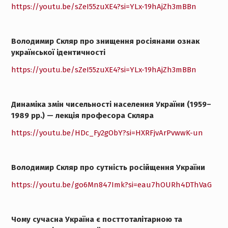
https://youtu.be/sZeI55zuXE4?si=YLx-19hAjZh3mBBn
Володимир Скляр про знищення росіянами ознак
української ідентичності
https://youtu.be/sZeI55zuXE4?si=YLx-19hAjZh3mBBn
Динаміка змін чисельності населення України (1959–
1989 рр.) — лекція професора Скляра
https://youtu.be/HDc_Fy2gObY?si=HXRFjvArPvwwK-un
Володимир Скляр про сутність російщення України
https://youtu.be/go6Mn847Imk?si=eau7hOURh4DThVaG
Чому сучасна Україна є посттоталітарною та