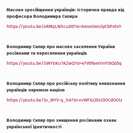
Масове зросійщення українців: історична правда від
професора Володимира Скляра
https://youtu.be/oRMqLNhcuD0?si=Amvv3mo3yCbPx5vY
Володимир Скляр про масове заселення України
росіянами та переселення українців
https://youtu.be/OWYbKu1KZwQ?si=e7V0fwmYnYtXQG5q
Володимир Скляр про російську політику невизнання
українців окремою нацією
https://youtu.be/lo_WYV-q_hA?si=nrWFXz2bUDOCdOOU
Володимир Скляр про знищення росіянами ознак
української ідентичності