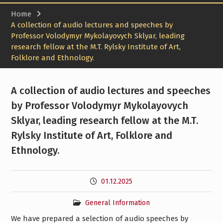
TECHNICAL ELITE AND
Home
SOCIAL PROGRESS”
A collection of audio lectures and speeches by
Prof. Olena Tverytnykova’s
Professor Volodymyr Mykolayovych Sklyar, leading
Participation in the
research fellow at the M.T. Rylsky Institute of Art,
Roundtable Discussion
Folklore and Ethnology.
“From Earth to the Stars:
Kharkiv’s Mark on the
History of Aviation and
A collection of audio lectures and speeches
Space Exploration”
Participation of graduate
by Professor Volodymyr Mykolayovych
students and faculty
Sklyar, leading research fellow at the M.T.
members of the
department in the
Rylsky Institute of Art, Folklore and
International Symposium
Ethnology.
on the History of Science,
Technology, and Education
Announcement of the 25th
01.12.2025
All-Ukrainian Scientific
Conference “Current
General Information
Issues in the History of
Science and Technology”:
We have prepared a selection of audio speeches by