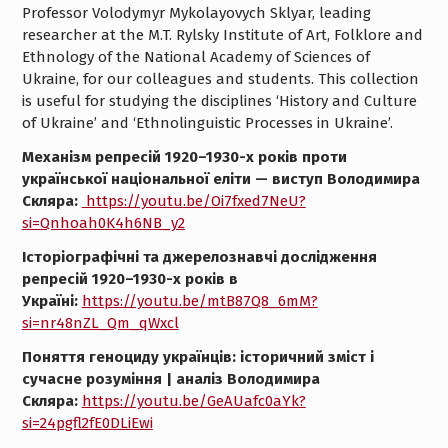
Invitation to Participate
Professor Volodymyr Mykolayovych Sklyar, leading
researcher at the M.T. Rylsky Institute of Art, Folklore and
Ethnology of the National Academy of Sciences of
Ukraine, for our colleagues and students. This collection
is useful for studying the disciplines ‘History and Culture
of Ukraine’ and ‘Ethnolinguistic Processes in Ukraine’.
Механізм репресій 1920–1930-х років проти
української національної еліти — виступ Володимира
Скляра:
https://youtu.be/Oi7fxed7NeU?
si=Qnhoah0K4h6NB_y2
Історіографічні та джерелознавчі дослідження
репресій 1920–1930-х років в
Україні:
https://youtu.be/mtB87Q8_6mM?
si=nr48nZL_Qm_qWxcl
Поняття геноциду українців: історичний зміст і
сучасне розуміння | аналіз Володимира
Скляра:
https://youtu.be/GeAUafc0aYk?
si=24pgfl2fE0DLiEwi