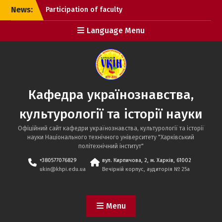
Skip
News:
Participation of faculty
to
members and graduate
content
Language Menu
students from the
department in the 34th
International Scientific
and Practical Conference
“Information
Technologies: Science,
Кафедра українознавства,
Engineering, Technology,
Education, Health”
культурології та історії науки
(MicroCAD-2026).
Participation of the
Офіційний сайт кафедри українознавства, культурології та історії
department’s faculty
науки Національного технічного університету "Харківський
members and graduate
політехнічний інститут"
students in the annual All-
+380577076829
вул. Кирпичова, 2, м. Харків, 61002
Ukrainian Scientific and
ukin@khpi.edu.ua
Вечірній корпус, аудиторія № 25a
Theoretical Conference
for Undergraduate and
Graduate Students,
Menu
“UKRAINE AND THE WORLD:
THE HUMANITIES AND