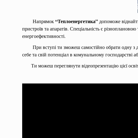
“Теплоенергетика”
Напрямок
допоможе віднайти
пристроїв та апаратів. Спеціальність є різнопланово
енергоефективності.
При вступі ти зможеш самостійно обрати одну з двох 
себе та свій потенціал в комунальному господарстві 
Ти можеш переглянути відеопрезентацію цієї освіт