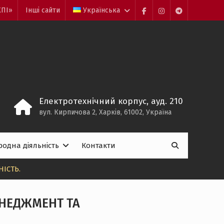
ХПІ»
Інші сайти
Українська
facebook
https://www.insta
http://t.me/in
Електротехнічний корпус, ауд. 210
вул. Кирпичова 2, Харків, 61002, Україна
Пошук:
одна діяльність
Контакти

ІСТЬ.
ЕНЕДЖМЕНТ ТА