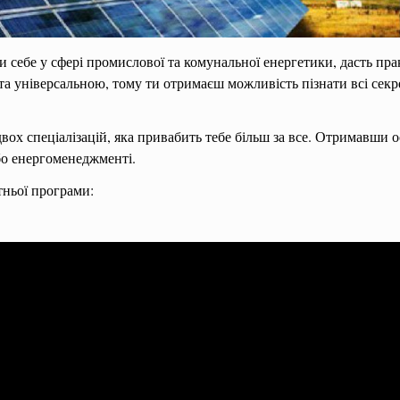
 себе у сфері промислової та комунальної енергетики, дасть пр
ю та універсальною, тому ти отримаєш можливість пізнати всі се
спеціалізацій, яка привабить тебе більш за все. Отримавши ос
або енергоменеджменті.
ньої програми: