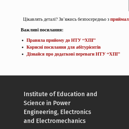
приймаль
Цікавлять деталі? Зв’яжись безпосередньо з
Важливі посилання:
Правила прийому до НТУ “ХПІ”
Корисні посилання для абітурієнтів
Дізнайся про додаткові переваги НТУ “ХПІ”
Institute of Education and
Science in Power
Engineering, Electronics
and Electromechanics