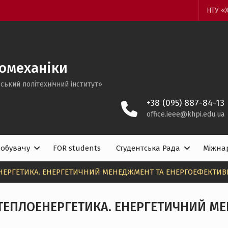
НТУ «
ромеханіки
ський політехнічний iнститут»
+38 (095) 887-84-13
office.ieee@khpi.edu.ua
добувачу
FOR students
Студентська Рада
Міжнар
ЕРГЕТИКА. ЕНЕРГЕТИЧНИЙ МЕНЕДЖМЕНТ ТА ЕНЕРГОЕФЕКТИВН
ТЕПЛОЕНЕРГЕТИКА. ЕНЕРГЕТИЧНИЙ М