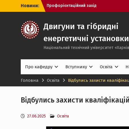
Перейти
Новини:
Екскурсія до Airbus у Гамбурзі
до
Вітаємо!
вмісту
Двигуни та гібридні
енергетичні установки
Національний технічний університет «Харків
Про кафедру
Вступнику
Освіта
Н
Головна
Освіта
Відбулись захисти кваліфіка
Відбулись захисти кваліфікаці
27.06.2025
Освіта