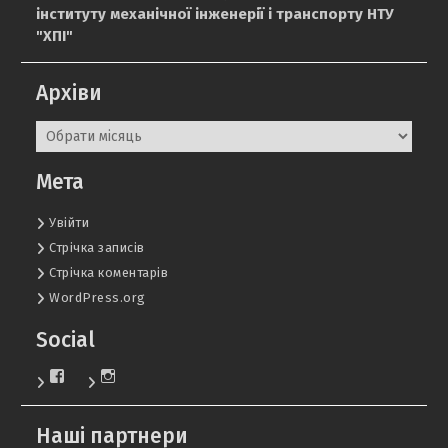
інституту механічної інженерії і транспорту НТУ
"ХПІ"
Архіви
Архіви
Мета
Увійти
Стрічка записів
Стрічка коментарів
WordPress.org
Social
Переглянути
Переглянути
обліковий
обліковий
запис
запис
користувача
користувача
Наші партнери
KafDvs
dgeu_ntu.khpi