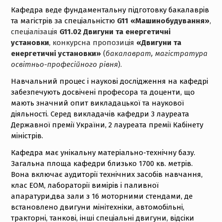
Кафедра веде фундаментальну підготовку бакалаврів
та магістрів за спеціальністю
G11 «Машинобудування»
,
спеціалізація
G11.02
Двигуни та енергетичні
установки
, конкурсна пропозиція
«Двигуни та
енергетичні установки»
(
бакалаврат, магістратура
освітньо-професійного рівня
).
Навчальний процес і наукові дослідження на кафедрі
забезпечують досвічені професора та доценти, що
мають значний опит викладацької та наукової
діяльності. Серед викладачів кафедри 3 лауреата
Державної премії України, 2 лауреата премії Кабінету
міністрів.
Кафедра має унікальну матеріально-технічну базу.
Загальна площа кафедри близько 1700 кв. метрів.
Вона включає аудиторії технічних засобів навчання,
клас ЕОМ, лабораторії вимірів і паливної
апаратури,два зали з 16 моторними стендами, де
встановлено двигуни мінітехніки, автомобільні,
тракторні, танкові, інші спеціальні двигуни, відсіки