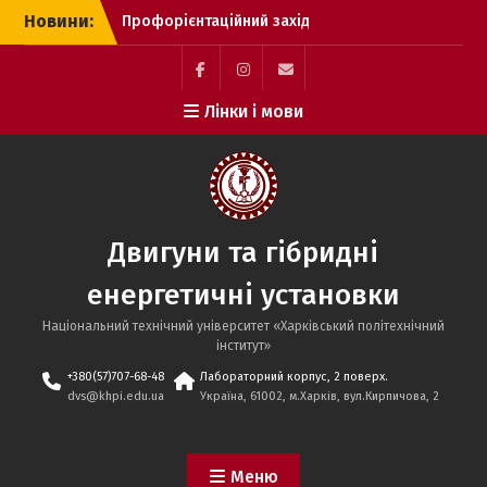
Профорієнтаційний захід
Перейти
Новини:
Екскурсія до Airbus у
до
Гамбурзі
вмісту
Вітаємо!
Facebook
Instagram
mailto
Лінки і мови
Двигуни та гібридні
енергетичні установки
Національний технічний університет «Харківський політехнічний
інститут»
+380(57)707-68-48
Лабораторний корпус, 2 поверх.
dvs@khpi.edu.ua
Україна, 61002, м.Харків, вул.Кирпичова, 2
Меню