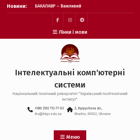
Перейти
Новини:
БАКАЛАВР – Важливий
до
крок зроблено! Бажаємо
вмісту
успіху кожному вступнику
🎓❤️
Пункт
Пункт
Пункт
Лінки і мови
Фінішна пряма подачі
меню
меню
меню
заявок: перевіряємо, чи
все готово 📑✨
Пауза на каву: що
відбувається після
завершення подачі
Інтелектуальні комп'ютерні
заявок? ☕️✨
системи
Національний технічний університет "Харківський політехнічний
інститут"
+380 (50) 712-77-02
2, Kyrpychova str.,
iks@khpi.edu.ua
Kharkiv, 61002, Ukraine
Меню