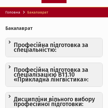
Головна
Бакалаврат
Бакалаврат
Професійна підготовка за
спеціальністю:
Вступ до спеціальності. Ознайомча
практика
Професійна підготовка за
Історія світової літератури
спеціалізацією В11.10
«Прикладна лінгвістика»:
1 семестр
2 семестр
Математичні основи лінгвістики
Бази даних та знань
Практичний курс англійської мови
Дисципліни вільного вибору
професійної підготовки:
Сучасні технології обробки
Основи другої іноземної мови