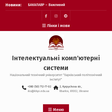
Перейти
Новини:
БАКАЛАВР – Важливий
до
крок зроблено! Бажаємо
вмісту
успіху кожному вступнику
Пункт
Пункт
Пункт
Лінки і мови
Фінішна пряма подачі
меню
меню
меню
заявок: перевіряємо, чи
все готово
Пауза на каву: що
відбувається після
завершення подачі
Інтелектуальні комп'ютерні
заявок?
системи
Національний технічний університет "Харківський політехнічний
інститут"
+380 (50) 712-77-02
2, Kyrpychova str.,
iks@khpi.edu.ua
Kharkiv, 61002, Ukraine
Меню