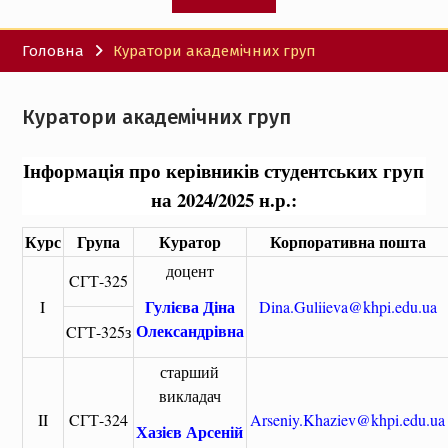
Головна
Куратори академічних груп
Куратори академічних груп
Інформація про керівників студентських груп
на 2024/2025 н.р.:
Курс
Група
Куратор
Корпоративна пошта
доцент
CГТ-325
Гулієва Діна
I
Dina.Guliieva@khpi.edu.ua
Олександрівна
CГТ-325з
старший
викладач
II
CГТ-324
Arseniy.Khaziev@khpi.edu.ua
Хазієв Арсеній