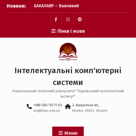
Перейти
Новини:
БАКАЛАВР – Важливий
до
крок зроблено! Бажаємо
вмісту
успіху кожному вступнику
🎓❤️
Пункт
Пункт
Пункт
Лінки і мови
Фінішна пряма подачі
меню
меню
меню
заявок: перевіряємо, чи
все готово 📑✨
Пауза на каву: що
відбувається після
завершення подачі
Інтелектуальні комп'ютерні
заявок? ☕️✨
системи
Національний технічний університет "Харківський політехнічний
інститут"
+380 (50) 712-77-02
2, Kyrpychova str.,
iks@khpi.edu.ua
Kharkiv, 61002, Ukraine
Меню