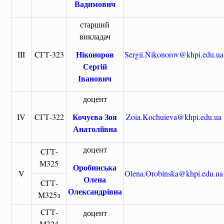
Вадимович
старший
викладач
Ніконоров
III
CГТ-323
Sergii.Nikonorov@khpi.edu.ua
Сергій
Іванович
доцент
Кочуєва Зоя
IV
CГТ-322
Zoia.Kochuieva@khpi.edu.ua
Анатоліївна
доцент
CГТ-
М325
Оробинська
V
Olena.Orobinska@khpi.edu.ua
Олена
CГТ-
Олександрівна
М325з
CГТ-
доцент
М324