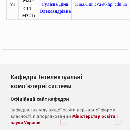
Гулієва Діна
VI
Dina.Guliieva@khpi.edu.ua
CГТ-
Олександрівна
М324з
Кафедра Інтелектуальні
комп’ютерні системи
Офіційний сайт кафедри
Кафедра закладу вищої освіти державної форми
власності, підпорядкований
Міністерству освіти і
науки України