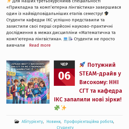
Для наших третьокурсників спеціальності
«Прикладна та комп’ютерна лінгвістика» завершився
один із найвідповідальніших етапів семестру!
Студенти кафедри ІКС успішно представили та
захистили свої перші серйозні науково-практичні
дослідження в межах дисципліни «Математична та
комп’ютерна лінгвістика».
Студенти не просто
вивчали
Read more
Потужний
ЧЕР
06
STEAM-драйв у
Високому: ННІ
СГТ та кафедра
ІКС запалили нові зірки!
Абітурієнту
,
Новини
,
Профорієнтаційна робота
,
Студенту