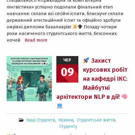
спеціальності «Прикладна та комп’ютерна
лінгвістика» успішно подолали фінальний етап
навчання: склали всі сесійні іспити, блискуче склали
державний атестаційний іспит та офіційно здобули
омріяні дипломи бакалаврів!
Позаду чотири
роки насиченого студентського життя, безсонних
ночей
Read more
Захист
ЧЕР
09
курсових робіт
на кафедрі ІКС:
Майбутні
архітектори NLP в дії!
Наші Студенти
,
Новини
,
Студентське життя
,
Студенту