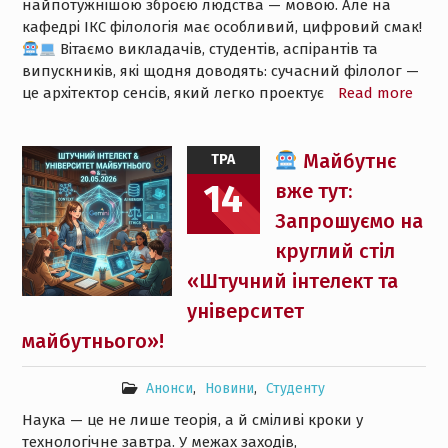
найпотужнішою зброєю людства — мовою. Але на
кафедрі ІКС філологія має особливий, цифровий смак!
Вітаємо викладачів, студентів, аспірантів та
випускників, які щодня доводять: сучасний філолог —
це архітектор сенсів, який легко проектує
Read more
Майбутнє
ТРА
14
вже тут:
Запрошуємо на
круглий стіл
«Штучний інтелект та
університет
майбутнього»!
Анонси
,
Новини
,
Студенту
Наука — це не лише теорія, а й сміливі кроки у
технологічне завтра. У межах заходів,