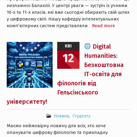
незламної Балаклії. У центрі уваги — зустріч із учнями
10-х та 11-х класів, які вже сьогодні обирають свій шлях
у цифровому світі. Нашу кафедру інтелектуальних
комп’ютерних систем представляли
Read more
Digital
КВІ
12
Humanities:
Безкоштовна
ІТ-освіта для
філологів від
Гельсінського
університету!
Новини
,
Студенту
Маємо неймовірну новину для всіх, хто хоче
опанувати цифрову філологію та прикладну