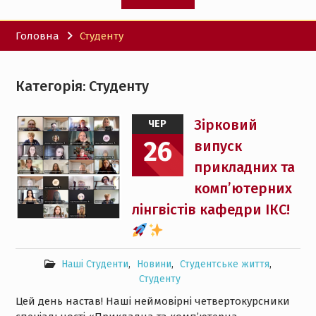
Головна
Студенту
Категорія:
Студенту
Зірковий
ЧЕР
26
випуск
прикладних та
комп’ютерних
лінгвістів кафедри ІКС!
Наші Студенти
,
Новини
,
Студентське життя
,
Студенту
Цей день настав! Наші неймовірні четвертокурсники