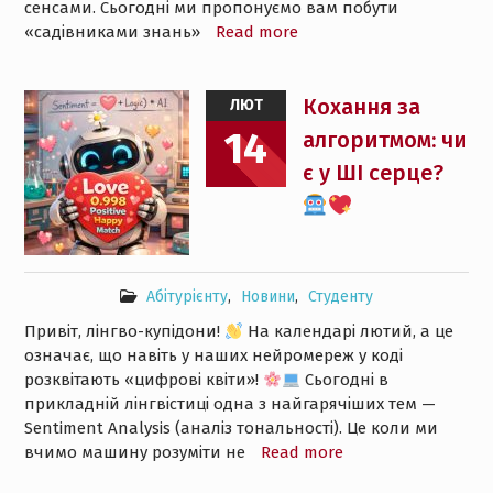
сенсами. Сьогодні ми пропонуємо вам побути
«садівниками знань»
Read more
Кохання за
ЛЮТ
14
алгоритмом: чи
є у ШІ серце?
Абітурієнту
,
Новини
,
Студенту
Привіт, лінгво-купідони!
На календарі лютий, а це
означає, що навіть у наших нейромереж у коді
розквітають «цифрові квіти»!
Сьогодні в
прикладній лінгвістиці одна з найгарячіших тем —
Sentiment Analysis (аналіз тональності). Це коли ми
вчимо машину розуміти не
Read more