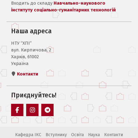
Входить до складу
Навчально-наукового
інституту соціально-гуманітарних технологій
Наша адреса
НТУ “ХПІ”
вул. Кирпичова, 2
Харків, 61002
Україна
Контакти
Приєднуйтесь!
Пункт
Пункт
Пункт
меню
меню
меню
Кафедра ІКС
Вступнику
Освіта
Наука
Контакти