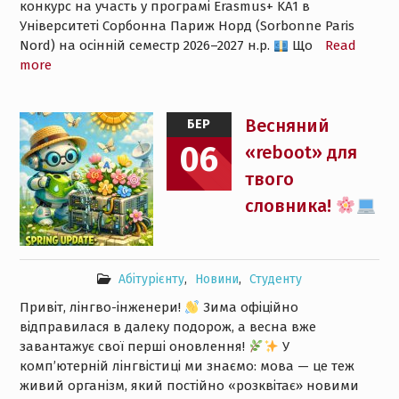
конкурс на участь у програмі Erasmus+ KA1 в
Університеті Сорбонна Париж Норд (Sorbonne Paris
Nord) на осінній семестр 2026–2027 н.р.
Що
Read
more
Весняний
БЕР
06
«reboot» для
твого
словника!
Абітурієнту
,
Новини
,
Студенту
Привіт, лінгво-інженери!
Зима офіційно
відправилася в далеку подорож, а весна вже
завантажує свої перші оновлення!
У
комп’ютерній лінгвістиці ми знаємо: мова — це теж
живий організм, який постійно «розквітає» новими