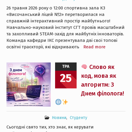
26 травня 2026 року о 12:00 спортивна зала КЗ
«Височанський ліцей №2» перетворилася на
справжній інтерактивний простір майбутнього!
Навчально-науковий інститут СГТ провів масштабний
та захопливий STEAM-захід для майбутніх інноваторів.
Команда кафедри ІКС презентувала дві свої топові
освітні траєкторії, які відкривають
Read more
Слово як
ТРА
25
код, мова як
алгоритм: З
Днем філолога!
Новини
,
Студенту
Сьогодні свято тих, хто знає, як керувати