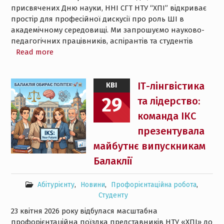
присвячених Дню науки, ННІ СГТ НТУ “ХПІ” відкриває
простір для професійної дискусії про роль ШІ в
академічному середовищі. Ми запрошуємо науково-
педагогічних працівників, аспірантів та студентів
Read more
ІТ-лінгвістика
КВІ
29
та лідерство:
команда ІКС
презентувала
майбутнє випускникам
Балаклії
Абітурієнту
,
Новини
,
Профорієнтаційна робота
,
Студенту
23 квітня 2026 року відбулася масштабна
профорієнтаційна поїздка представників НТУ «ХПІ» до