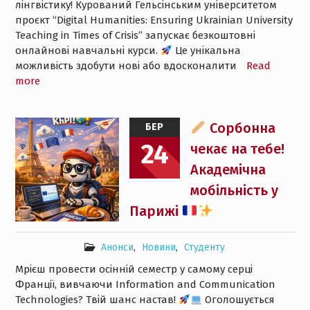
лінгвістику! Курований Гельсінським університетом
проєкт “Digital Humanities: Ensuring Ukrainian University
Teaching in Times of Crisis” запускає безкоштовні
онлайнові навчальні курси.
Це унікальна
можливість здобути нові або вдосконалити
Read
more
Сорбонна
БЕР
24
чекає на тебе!
Академічна
мобільність у
Парижі
Анонси
,
Новини
,
Студенту
Мрієш провести осінній семестр у самому серці
Франції, вивчаючи Information and Communication
Technologies? Твій шанс настав!
Оголошується