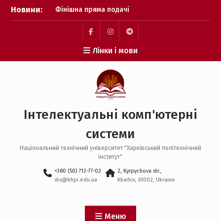
Перейти
Новини:
Фінішна пряма подачі
до
заявок: перевіряємо, чи
вмісту
все готово
Пауза на каву: що
Пункт
Пункт
Пункт
Лінки і мови
відбувається після
меню
меню
меню
завершення подачі
заявок?
БАКАЛАВР – Важливий
крок зроблено! Бажаємо
успіху кожному вступнику
Інтелектуальні комп'ютерні
системи
Національний технічний університет "Харківський політехнічний
інститут"
+380 (50) 712-77-02
2, Kyrpychova str.,
iks@khpi.edu.ua
Kharkiv, 61002, Ukraine
Меню