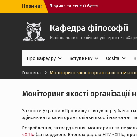
Перейти
Новини:
Людина та сенс її буття
до
Вступ до аспірантури
вмісту
Професору ХПІ Андрію Кіпенському –
70 років
Кафедра філософії
Захист аспіранта Чжан Хунвей
Національний технічний університет «Харк
Захист аспірантів Ван Дечжун, Сунь Вей
Україна і світ: гуманітарно-технічна
еліта і соціальний прогрес, 2026
Філософія в сучасному світі, 2025
Про кафедру
Вступнику
Освіта
Н
Людина і світ на роздоріжжі:
технології, ресурси, соціальні
Головна
Моніторинг якості організації навчанн
інституції
Моніторинг якості організації 
Законом України «Про вищу освіту» передбачається 
здійснювати моніторинг оцінки якості навчання та
Розроблення, затвердження, моніторинг та періоди
«ХПІ»
(затверджено Вченою радою НТУ «ХПІ», протоко