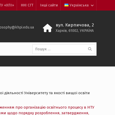
ТУ «ХПІ»
ННІ СГТ
Інші сайти
Українська
вул. Кирпичова, 2
losophy@khpi.edu.ua
Харків, 61002, УКРАЇНА
Пошук:
діяльності Університету та якості вищої освіти
енням про організацію освітнього процесу в НТУ
ми щодо порядку розроблення, затвердження,