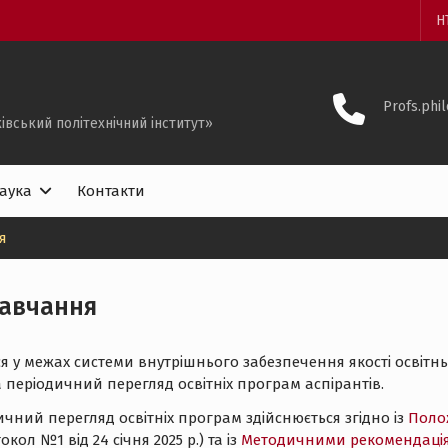
Н
Profs.phi
івський політехнічний інститут»
аука
Контакти
я
навчання
у межах системи внутрішнього забезпечення якості освітньої 
 періодичний перегляд освітніх програм аспірантів.
чний перегляд освітніх програм здійснюється згідно із
Полож
л №1 від 24 січня 2025 р.) та із
Методичними рекомендація