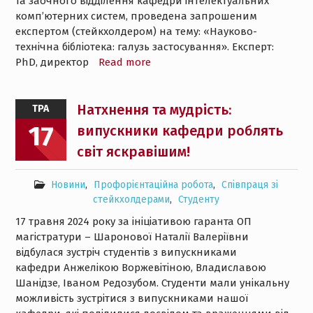
та заочного відділення кафедри інтелектуальних
комп’ютерних систем, проведена запрошеним
експертом (стейкхолдером) на тему: «Науково-
технічна бібліотека: галузь застосування». Експерт:
PhD, директор
Read more
Натхнення та мудрість:
ТРА
17
випускники кафедри роблять
світ яскравішим!
Новини
,
Профорієнтаційна робота
,
Співпраця зі
стейкхолдерами
,
Студенту
17 травня 2024 року за ініціативою гаранта ОП
магістратури – Шаронової Наталії Валеріївни
відбулася зустріч студентів з випускниками
кафедри Анжелікою Воржевітіною, Владиславою
Шанідзе, Іваном Редозубом. Студенти мали унікальну
можливість зустрітися з випускниками нашої