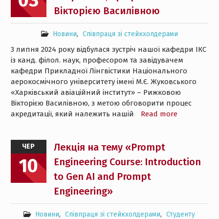
03
Вікторією Василівною
Новини
,
Співпраця зі стейкхолдерами
3 липня 2024 року відбулася зустріч нашої кафедри ІКС
із канд. філол. наук, професором та завідувачем
кафедри Прикладної Лінгвістики Національного
аерокосмічного університету імені М.Є. Жуковського
«Харківський авіаційний інститут» – Рижковою
Вікторією Василівною, з метою обговорити процес
акредитації, який належить нашій
Read more
Лекція на тему «Prompt
ЧЕР
10
Engineering Course: Introduction
to Gen AI and Prompt
Engineering»
Новини
,
Співпраця зі стейкхолдерами
,
Студенту