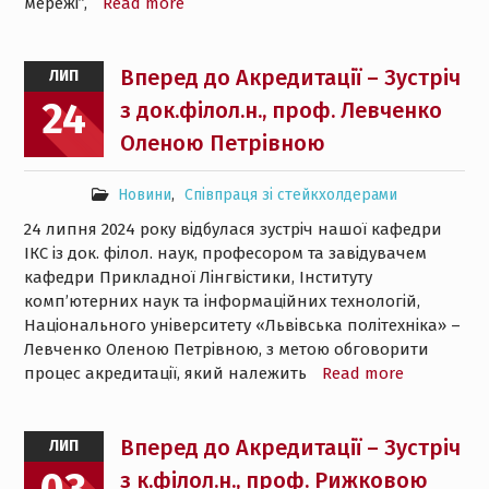
мережі”,
Read more
Вперед до Акредитації – Зустріч
ЛИП
24
з док.філол.н., проф. Левченко
Оленою Петрівною
Новини
,
Співпраця зі стейкхолдерами
24 липня 2024 року відбулася зустріч нашої кафедри
ІКС із док. філол. наук, професором та завідувачем
кафедри Прикладної Лінгвістики, Інституту
комп’ютерних наук та інформаційних технологій,
Національного університету «Львівська політехніка» –
Левченко Оленою Петрівною, з метою обговорити
процес акредитації, який належить
Read more
Вперед до Акредитації – Зустріч
ЛИП
з к.філол.н., проф. Рижковою