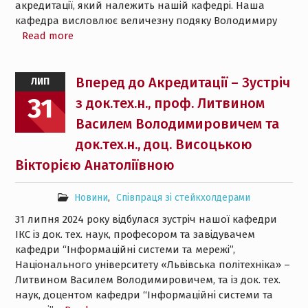
акредитації, який належить нашій кафедрі. Наша
кафедра висловлює величезну подяку Володимиру
Read more
Вперед до Акредитації – Зустріч
ЛИП
31
з док.тех.н., проф. Литвином
Василем Володимировичем та
док.тех.н., доц. Висоцькою
Вікторією Анатоліївною
Новини
,
Співпраця зі стейкхолдерами
31 липня 2024 року відбулася зустріч нашої кафедри
ІКС із док. тех. наук, професором та завідувачем
кафедри “Інформаційні системи та мережі”,
Національного університету «Львівська політехніка» –
Литвином Василем Володимировичем, та із док. тех.
наук, доцентом кафедри “Інформаційні системи та