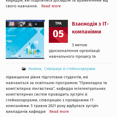
кафедри, які поділилися досвідом та враженнями від
свого навчання.
Read more
Взаємодія з ІТ-
ТРА
05
компаніями
З метою
удосконалення організації
навчального процесу та
Новини
,
Співпраця зі стейкхолдерами
підвищення рівня підготовки студентів, які
навчаються за освітньою програмою “Прикладна та
комп’ютерна лінгвістика”, кафедра інтелектуальних
комп’ютерних систем проводить зустрічі зі
стейкхолдерами, співпрацює з провідними ІТ-
компаніями. 5 травня 2021 року відбулася зустріч
викладачів кафедри
Read more