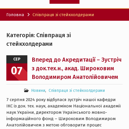
Головна
Співпраця зі стейкхолдерами
Категорія:
Співпраця зі
стейкхолдерами
Вперед до Акредитації – Зустріч
СЕР
07
з док.тех.н., акад. Широковим
Володимиром Анатолійовичем
Новини
,
Співпраця зі стейкхолдерами
7 серпня 2024 року відбулася зустріч нашої кафедри
ІКС із док. тех. наук, академіком Національної академії
наук України, директором Українського мовно-
інформаційного фонд – Широковим Володимиром
Анатолійовичем з метою обговорити процес