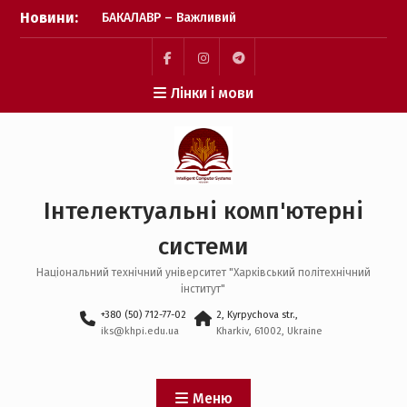
Перейти
Новини:
БАКАЛАВР – Важливий
до
крок зроблено! Бажаємо
вмісту
успіху кожному вступнику
🎓❤️
Пункт
Пункт
Пункт
Лінки і мови
Фінішна пряма подачі
меню
меню
меню
заявок: перевіряємо, чи
все готово 📑✨
Пауза на каву: що
відбувається після
завершення подачі
Інтелектуальні комп'ютерні
заявок? ☕️✨
системи
Національний технічний університет "Харківський політехнічний
інститут"
+380 (50) 712-77-02
2, Kyrpychova str.,
iks@khpi.edu.ua
Kharkiv, 61002, Ukraine
Меню