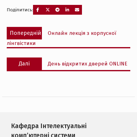
Поділитись:
Навігація
Попередній
Попередній
Онлайн лекція з корпусної
записів
запис:
лінгвістики
Наступний
Далі
День відкритих дверей ONLINE
запис:
Кафедра Інтелектуальні
комп’ютерні системи