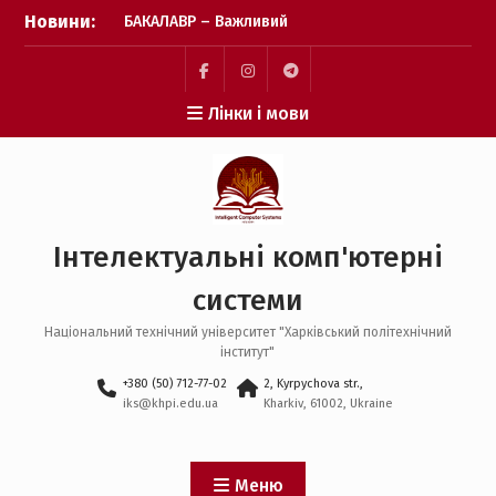
Перейти
Новини:
БАКАЛАВР – Важливий
до
крок зроблено! Бажаємо
вмісту
успіху кожному вступнику
🎓❤️
Пункт
Пункт
Пункт
Лінки і мови
Фінішна пряма подачі
меню
меню
меню
заявок: перевіряємо, чи
все готово 📑✨
Пауза на каву: що
відбувається після
завершення подачі
Інтелектуальні комп'ютерні
заявок? ☕️✨
системи
Національний технічний університет "Харківський політехнічний
інститут"
+380 (50) 712-77-02
2, Kyrpychova str.,
iks@khpi.edu.ua
Kharkiv, 61002, Ukraine
Меню