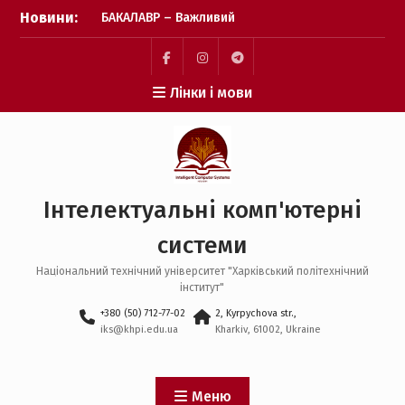
Перейти
Новини:
БАКАЛАВР – Важливий
до
крок зроблено! Бажаємо
вмісту
успіху кожному вступнику
Пункт
Пункт
Пункт
Лінки і мови
Фінішна пряма подачі
меню
меню
меню
заявок: перевіряємо, чи
все готово
Пауза на каву: що
відбувається після
завершення подачі
Інтелектуальні комп'ютерні
заявок?
системи
Національний технічний університет "Харківський політехнічний
інститут"
+380 (50) 712-77-02
2, Kyrpychova str.,
iks@khpi.edu.ua
Kharkiv, 61002, Ukraine
Меню