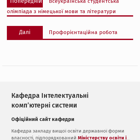
Попередній
Всеукраїнська студентська
записів
запис:
олімпіада з німецької мови та літератури
Наступний
Далі
Профорієнтаційна робота
запис:
Кафедра Інтелектуальні
комп’ютерні системи
Офіційний сайт кафедри
Кафедра закладу вищої освіти державної форми
власності, підпорядкований
Міністерству освіти і