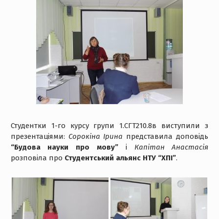
Студентки 1-го курсу групи 1.СГТ210.8в виступили з
презентаціями:
Сорокіна Ірина
представила доповідь
“Будова науки про мову”
і
Капітан Анастасія
розповіла про
Студентський альянс НТУ “ХПІ”
.