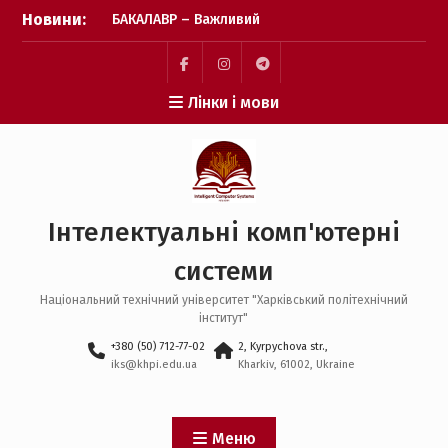
Перейти
Новини:
БАКАЛАВР – Важливий
до
крок зроблено! Бажаємо
вмісту
успіху кожному вступнику
Пункт
Пункт
Пункт
Лінки і мови
Фінішна пряма подачі
меню
меню
меню
заявок: перевіряємо, чи
все готово
Пауза на каву: що
відбувається після
завершення подачі
Інтелектуальні комп'ютерні
заявок?
системи
Національний технічний університет "Харківський політехнічний
інститут"
+380 (50) 712-77-02
2, Kyrpychova str.,
iks@khpi.edu.ua
Kharkiv, 61002, Ukraine
Меню