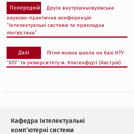
Навігація
Попередній
Попередній
Друга внутрішньовузівська
записів
запис:
науково-практична конференція
“Інтелектуальні системи та прикладна
лінгвістика”
Наступний
Далі
Літня мовна школа на базі НТУ
запис:
“ХПІ” та університету м. Клагенфурт (Австрія)
Кафедра Інтелектуальні
комп’ютерні системи