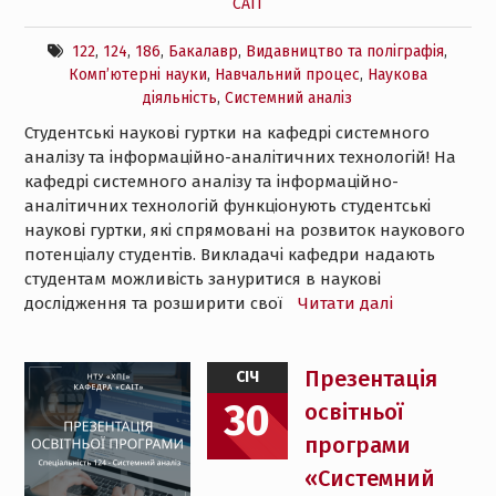
САІТ
122
,
124
,
186
,
Бакалавр
,
Видавництво та поліграфія
,
Комп’ютерні науки
,
Навчальний процес
,
Наукова
діяльність
,
Системний аналіз
Студентські наукові гуртки на кафедрі системного
аналізу та інформаційно-аналітичних технологій! На
кафедрі системного аналізу та інформаційно-
аналітичних технологій функціонують студентські
наукові гуртки, які спрямовані на розвиток наукового
потенціалу студентів. Викладачі кафедри надають
студентам можливість зануритися в наукові
дослідження та розширити свої
Читати далі
Презентація
СІЧ
30
освітньої
програми
«Системний