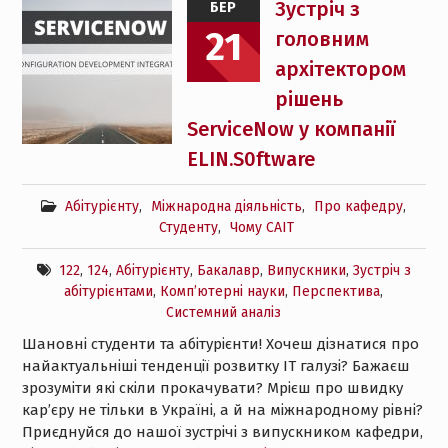
Зустріч з
БЕР
21
головним
архітектором
рішень
ServiceNow у компанії
ELIN.S0ftware
Абітурієнту
,
Міжнародна діяльність
,
Про кафедру
,
Студенту
,
Чому САІТ
122
,
124
,
Абітурієнту
,
Бакалавр
,
Випускники
,
Зустріч з
абітурієнтами
,
Комп’ютерні науки
,
Перспектива
,
Системний аналіз
Шановні студенти та абітурієнти! Хочеш дізнатися про
найактуальніші тенденції розвитку ІТ галузі? Бажаєш
зрозуміти які скіли прокачувати? Мрієш про швидку
кар’єру не тільки в Україні, а й на міжнародному рівні?
Приєднуйся до нашої зустрічі з випускником кафедри,