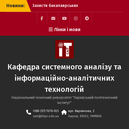
Перейти
Захисти бакалаврських
Новини:
до
кваліфікаційних робіт
вмісту
здобувачів вищої освіти
спеціальності 124
Facebook
Mail
YouTube
Instagram
Telegram
Системний аналіз.
Лінки і мови
SAIT
Захисти бакалаврських
кваліфікаційних робіт
здобувачів вищої освіти
спеціальності 186
Видавництво та
Кафедра системного аналізу та
поліграфія
Захисти бакалаврських
інформаційно-аналітичних
кваліфікаційних робіт
здобувачів вищої освіти
технологій
спеціальності 122
Комп’ютерні науки.
Національний технічний університет "Харківський політехнічний
інститут"
+380 (57) 7076-103
вул. Кирпичова, 2
sait@khpi.edu.ua
Харків, 61002, УКРАЇНА