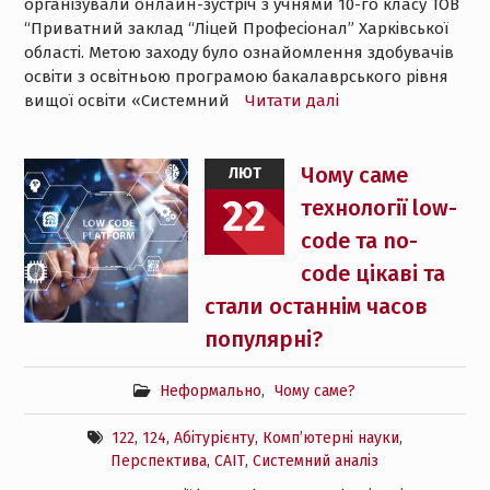
організували онлайн-зустріч з учнями 10-го класу ТОВ
“Приватний заклад “Ліцей Професіонал” Харківської
області. Метою заходу було ознайомлення здобувачів
освіти з освітньою програмою бакалаврського рівня
вищої освіти «Системний
Читати далі
Чому саме
ЛЮТ
22
технології low-
code та no-
code цікаві та
стали останнім часов
популярні?
Неформально
,
Чому саме?
122
,
124
,
Абітурієнту
,
Комп’ютерні науки
,
Перспектива
,
САІТ
,
Системний аналіз