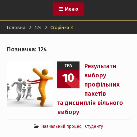
Меню
Головна
124
Сторінка 3
Позначка:
124
Результати
ТРА
10
вибору
профільних
пакетів
та дисциплін вільного
вибору
Навчальний процес
,
Студенту