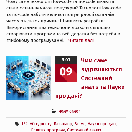
Чому саме технології low-code та no-code цікаві та
стали останнім часов популярні? Технології low-code
та no-code набули великої популярності останнім
часом з кількох причин: Швидкість розробки:
Використання цих технологій дозволяє швидко
створювати програми та веб-додатки без потреби в
глибокому програмуванні.
Читати далі
Чим саме
ЛЮТ
09
відрізняються
Системний
аналіз та Науки
про дані?
Чому саме?
124
,
Абітурієнту
,
Бакалавр
,
Вступ
,
Науки про дані
,
Освітня програма
,
Системний аналіз