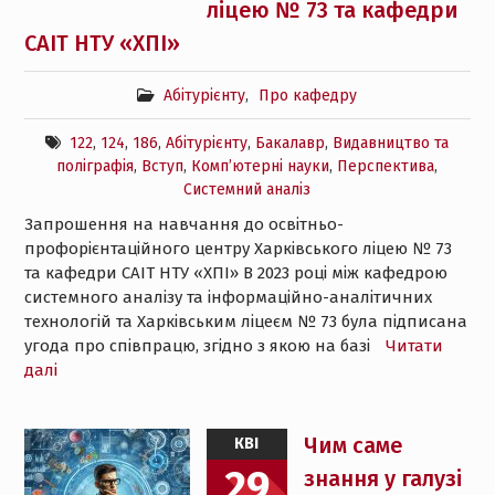
ліцею № 73 та кафедри
САІТ НТУ «ХПІ»
Абітурієнту
,
Про кафедру
122
,
124
,
186
,
Абітурієнту
,
Бакалавр
,
Видавництво та
поліграфія
,
Вступ
,
Комп’ютерні науки
,
Перспектива
,
Системний аналіз
Запрошення на навчання до освітньо-
профорієнтаційного центру Харківського ліцею № 73
та кафедри САІТ НТУ «ХПІ» В 2023 році між кафедрою
системного аналізу та інформаційно-аналітичних
технологій та Харківським ліцеєм № 73 була підписана
угода про співпрацю, згідно з якою на базі
Читати
далі
Чим саме
КВІ
29
знання у галузі