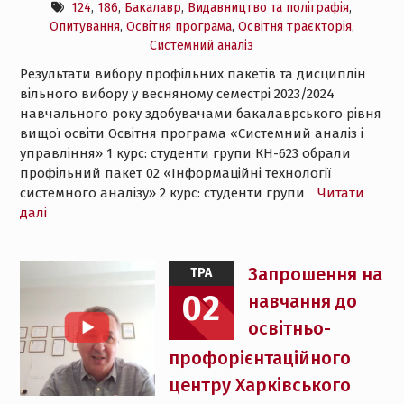
124
,
186
,
Бакалавр
,
Видавництво та поліграфія
,
Опитування
,
Освітня програма
,
Освітня траєкторія
,
Системний аналіз
Результати вибору профільних пакетів та дисциплін
вільного вибору у весняному семестрі 2023/2024
навчального року здобувачами бакалаврського рівня
вищої освіти Освітня програма «Системний аналіз і
управління» 1 курс: студенти групи КН-623 обрали
профільний пакет 02 «Інформаційні технології
системного аналізу» 2 курс: студенти групи
Читати
далі
Запрошення на
ТРА
02
навчання до
освітньо-
профорієнтаційного
центру Харківського