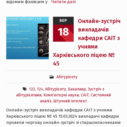
відомим фахівцем у
Читати далі
Онлайн-зустріч
БЕР
18
викладачів
кафедри САІТ з
учнями
Харківського ліцею №
45
Абітурієнту
122
,
124
,
Абітурієнту
,
Бакалавр
,
Зустріч з
абітурієнтами
,
Комп’ютерні науки
,
САІТ
,
Системний
аналіз
,
Штучний інтелект
Онлайн-зустріч викладачів кафедри САІТ з учнями
Харківського ліцею № 45 15.03.2024 викладачі кафедри
провели чергову онлайн-зустріч зі старшокласниками