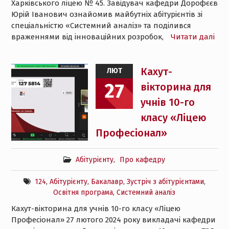
Харківського ліцею № 45. Завідувач кафедри Дорофєєв
Юрій Іванович ознайомив майбутніх абітурієнтів зі
спеціальністю «Системний аналіз» та поділився
враженнями від інноваційних розробок,
Читати далі
Кахут-
ЛЮТ
27
вікторина для
учнів 10-го
класу «Ліцею
Професіонал»
Абітурієнту
,
Про кафедру
124
,
Абітурієнту
,
Бакалавр
,
Зустріч з абітурієнтами
,
Освітня програма
,
Системний аналіз
Кахут-вікторина для учнів 10-го класу «Ліцею
Професіонал» 27 лютого 2024 року викладачі кафедри