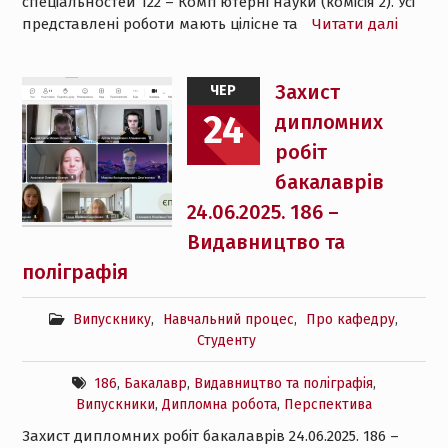
спеціальностей 122 – Комп’ютерні науки (комісія 2). Усі
представлені роботи мають цілісне та
Читати далі
Захист
ЧЕР
24
дипломних
робіт
бакалаврів
24.06.2025. 186 –
Видавництво та
поліграфія
Випускнику
,
Навчальний процес
,
Про кафедру
,
Студенту
186
,
Бакалавр
,
Видавництво та поліграфія
,
Випускники
,
Дипломна робота
,
Перспектива
Захист дипломних робіт бакалаврів 24.06.2025. 186 –