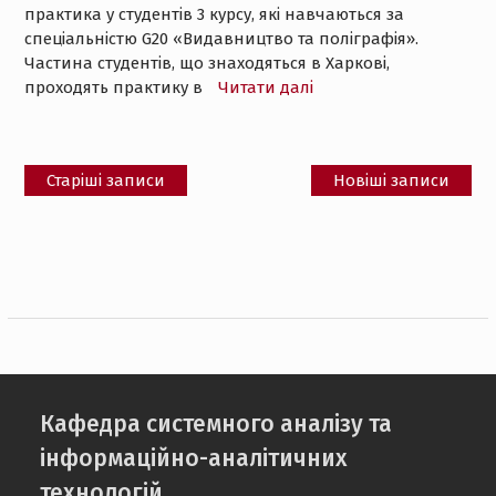
практика у студентів 3 курсу, які навчаються за
спеціальністю G20 «Видавництво та поліграфія».
Частина студентів, що знаходяться в Харкові,
проходять практику в
Читати далі
Навігація
Старіші записи
Новіші записи
за
записами
Кафедра системного аналізу та
інформаційно-аналітичних
технологій