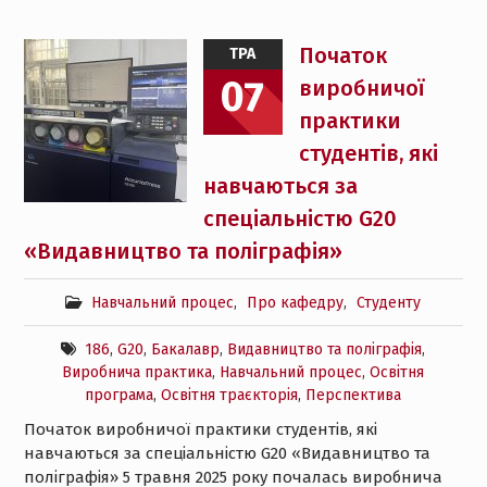
Початок
ТРА
07
виробничої
практики
студентів, які
навчаються за
спеціальністю G20
«Видавництво та поліграфія»
Навчальний процес
,
Про кафедру
,
Студенту
186
,
G20
,
Бакалавр
,
Видавництво та поліграфія
,
Виробнича практика
,
Навчальний процес
,
Освітня
програма
,
Освітня траєкторія
,
Перспектива
Початок виробничої практики студентів, які
навчаються за спеціальністю G20 «Видавництво та
поліграфія» 5 травня 2025 року почалась виробнича