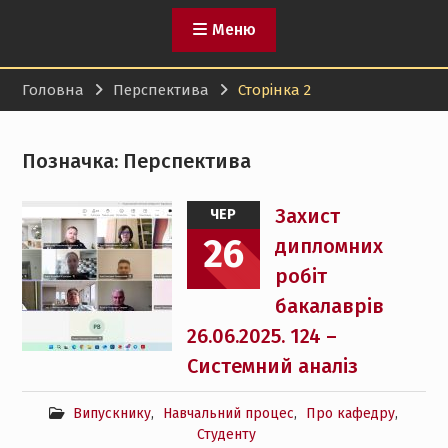
Меню
Головна
Перспектива
Сторінка 2
Позначка:
Перспектива
Захист
ЧЕР
26
дипломних
робіт
бакалаврів
26.06.2025. 124 –
Системний аналіз
Випускнику
,
Навчальний процес
,
Про кафедру
,
Студенту