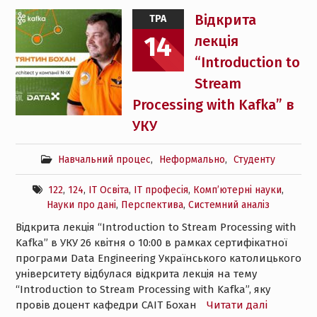
Відкрита
ТРА
14
лекція
“Introduction to
Stream
Processing with Kafka” в
УКУ
Навчальний процес
,
Неформально
,
Студенту
122
,
124
,
ІТ Освіта
,
ІТ професія
,
Комп’ютерні науки
,
Науки про дані
,
Перспектива
,
Системний аналіз
Відкрита лекція “Introduction to Stream Processing with
Kafka” в УКУ 26 квітня о 10:00 в рамках сертифікатної
програми Data Engineering Українського католицького
університету відбулася відкрита лекція на тему
“Introduction to Stream Processing with Kafka”, яку
провів доцент кафедри САІТ Бохан
Читати далі