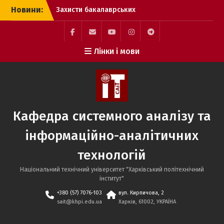
Перейти
Новини:
здобувачів вищої освіти
до
спеціальності 124
вмісту
Системний аналіз.
Захисти бакалаврських
Facebook
Mail
YouTube
Instagram
Telegram
Лінки і мови
кваліфікаційних робіт
SAIT
здобувачів вищої освіти
спеціальності 186
Видавництво та
поліграфія
Захисти бакалаврських
Кафедра системного аналізу та
кваліфікаційних робіт
здобувачів вищої освіти
інформаційно-аналітичних
спеціальності 122
Комп’ютерні науки.
технологій
Національний технічний університет "Харківський політехнічний
інститут"
+380 (57) 7076-103
вул. Кирпичова, 2
sait@khpi.edu.ua
Харків, 61002, УКРАЇНА