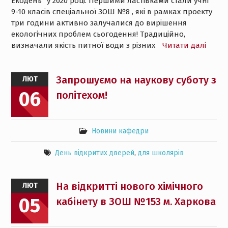
Екодень” у 2020 році. Першими ластівками стали учні
9-10 класів спеціальної ЗОШ №8 , які в рамках проекту
три години активно залучалися до вирішення
екологічних проблем сьогодення! Традиційно,
визначали якість питної води з різних
Читати далі
Запрошуємо на наукову суботу з
ЛЮТ
06
політехом!
Новини кафедри
День відкритих дверей
,
для школярів
На відкритті нового хімічного
ЛЮТ
05
кабінету в ЗОШ №153 м. Харкова