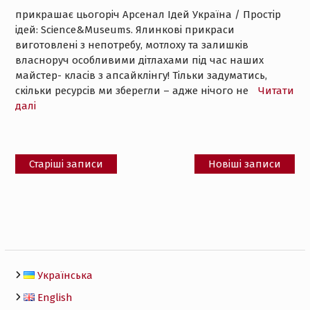
прикрашає цьогоріч Арсенал Ідей Україна / Простір
ідей: Science&Museums. Ялинкові прикраси
виготовлені з непотребу, мотлоху та залишків
власноруч особливими дітлахами під час наших
майстер- класів з апсайклінгу! Тільки задуматись,
скільки ресурсів ми зберегли – адже нічого не
Читати
далі
Навігація
Старіші записи
Новіші записи
за
записами
Українська
English