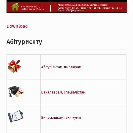
Download
Абітуриєнту
Абітурієнтам, школярам
Бакалаврам, спеціалістам
Випускникам технікумів