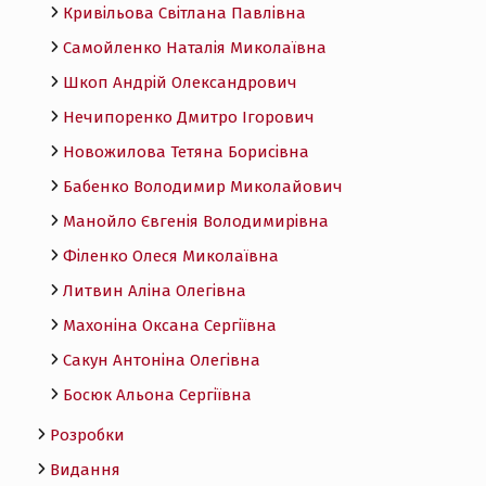
Кривільова Світлана Павлівна
Самойленко Наталія Миколаївна
Шкоп Андрій Олександрович
Нечипоренко Дмитро Ігорович
Новожилова Тетяна Борисівна
Бабенко Володимир Миколайович
Манойло Євгенія Володимирівна
Філенко Олеся Миколаївна
Литвин Аліна Олегівна
Махоніна Оксана Сергіївна
Сакун Антоніна Олегівна
Босюк Альона Сергіївна
Розробки
Видання