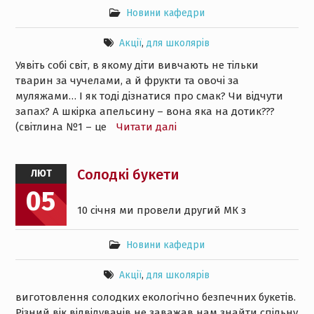
Новини кафедри
Акції
,
для школярів
Уявіть собі світ, в якому діти вивчають не тільки
тварин за чучелами, а й фрукти та овочі за
муляжами… І як тоді дізнатися про смак? Чи відчути
запах? А шкірка апельсину – вона яка на дотик???
(світлина №1 – це
Читати далі
Солодкі букети
ЛЮТ
05
10 січня ми провели другий МК з
Новини кафедри
Акції
,
для школярів
виготовлення солодких екологічно безпечних букетів.
Різний вік відвідувачів не заважав нам знайти спільну