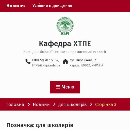
Перейти
Новини:
Успішне підвищення
до
кваліфікації
вмісту
Наукова робота студента
Екватор захистів
дисертацій
Перший захист
Кафедра ХТПЕ
бакалаврів спеціальності
183
Кафедра хімічної техніки та промислової екології
Стартап-проєкти
кафедри
(380-57) 707-68-57,
вул. Кирпичова, 2
HTPE@khpi.edu.ua
Харків, 61002, УКРАЇНА
Меню
Головна
Новини
для школярів
Сторінка 3
Позначка:
для школярів