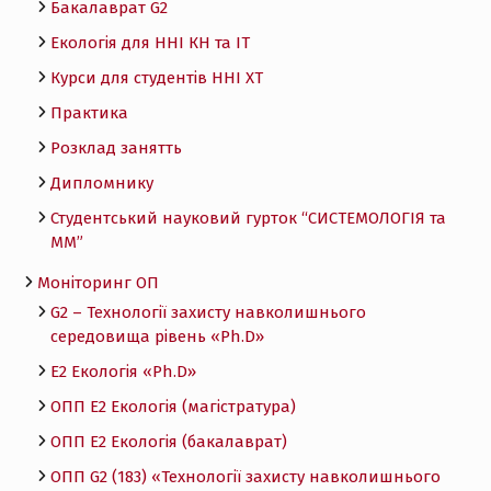
Бакалаврат G2
Екологія для ННІ КН та ІТ
Курси для студентів ННІ ХТ
Практика
Розклад занятть
Дипломнику
Студентський науковий гурток “СИСТЕМОЛОГІЯ та
ММ”
Моніторинг ОП
G2 – Технології захисту навколишнього
середовища рівень «Ph.D»
Е2 Екологія «Ph.D»
ОПП Е2 Екологія (магістратура)
ОПП Е2 Екологія (бакалаврат)
ОПП G2 (183) «Технології захисту навколишнього