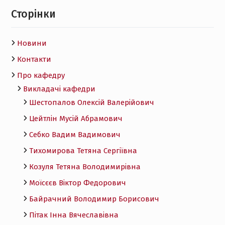
Сторінки
Новини
Контакти
Про кафедру
Викладачі кафедри
Шестопалов Олексій Валерійович
Цейтлін Мусій Абрамович
Себко Вадим Вадимович
Тихомирова Тетяна Сергіївна
Козуля Тетяна Володимирівна
Моїсєєв Віктор Федорович
Байрачний Володимир Борисович
Пітак Інна Вячеславівна