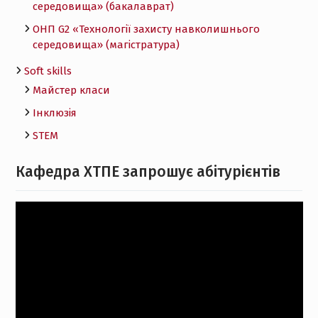
середовища» (бакалаврат)
ОНП G2 «Технології захисту навколишнього
середовища» (магістратура)
Soft skills
Майстер класи
Інклюзія
STEM
Кафедра ХТПЕ запрошує абітурієнтів
Відеопрогравач