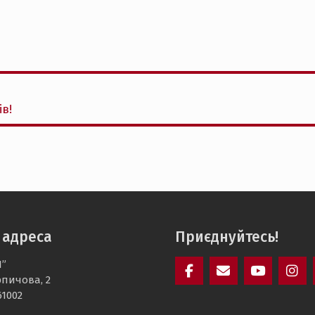
ів!
 адреса
Приєднуйтесь!
І”
рпичова, 2
Facebook
Mail
YouTube
Inst
61002