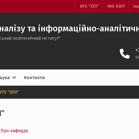
НТУ “ХПІ”
ННІ КНІТ
Ін
налізу та інформаційно-аналітичн
ський політехнічний інститут"
+
s
аука
Контакти
ТУ “ХПІ”
І”
Про кафедру