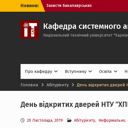
Перейти
Новини:
Захисти бакалаврських
до
кваліфікаційних робіт здобувачів
вмісту
вищої освіти спеціальності 124
Системний аналіз.
Кафедра системного а
Захисти бакалаврських
Національний технічний університет "Харків
кваліфікаційних робіт здобувачів
вищої освіти спеціальності 186
Видавництво та поліграфія
Захисти бакалаврських
кваліфікаційних робіт здобувачів
вищої освіти спеціальності 122
Про кафедру
Вступнику
Освіта
Н
Комп’ютерні науки.
Головна
Абітурієнту
День відкритих дверей Н
День відкритих дверей НТУ “ХП
20 Листопада, 2019
Абітурієнту
,
Неформально
,