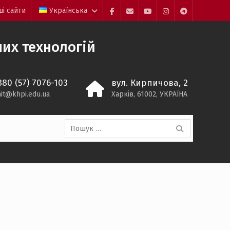
ші сайти
Українська
Facebook
Mail
YouTube
Instagram
Telegram
SAIT
их технологій
380 (57) 7076-103
вул. Кирпичова, 2
ait@khpi.edu.ua
Харків, 61002, УКРАЇНА
Пошук: