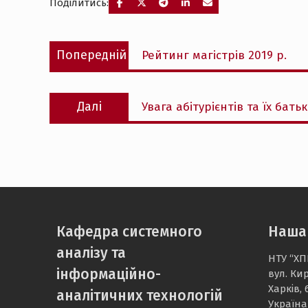
Поділитись:
Навігація
Попередній
Попередній
Рейтинг магістрів 2019 р.
записів
запис:
Наступний
Далі
Увага абітурієнтів та їх батьк
запис:
Кафедра системного
Наша
аналізу та
НТУ “ХП
інформаційно-
вул. Ки
Харків, 
аналітичних технологій
Україна