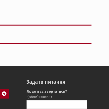
Задати питання
Як до вас звертатися?
(обов`язково)
agram
Telegram
SAIT