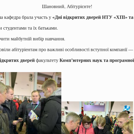
Шановний, Абітурієнте!
«Дні відкритих дверей НТУ «ХПІ» та ф
ша кафедра брала участь у
 студентами та їх батьками.
чити майбутній вибір навчання.
овіли абітуріентам про важливі особливості вступної компанії —
відкритих дверей
Комп’ютерних наук та програмної 
факультету