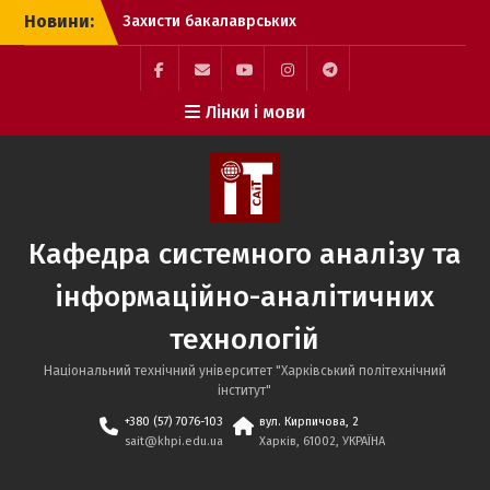
Перейти
Новини:
Захисти бакалаврських
до
кваліфікаційних робіт
вмісту
здобувачів вищої освіти
спеціальності 124
Facebook
Mail
YouTube
Instagram
Telegram
Лінки і мови
Системний аналіз.
SAIT
Захисти бакалаврських
кваліфікаційних робіт
здобувачів вищої освіти
спеціальності 186
Видавництво та
Кафедра системного аналізу та
поліграфія
Захисти бакалаврських
інформаційно-аналітичних
кваліфікаційних робіт
здобувачів вищої освіти
технологій
спеціальності 122
Комп’ютерні науки.
Національний технічний університет "Харківський політехнічний
інститут"
+380 (57) 7076-103
вул. Кирпичова, 2
sait@khpi.edu.ua
Харків, 61002, УКРАЇНА