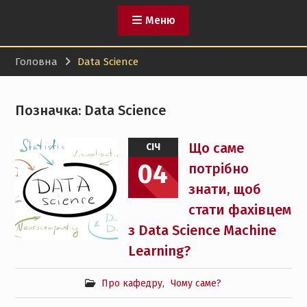
Меню
Головна
Data Science
Позначка:
Data Science
Що саме
СІЧ
04
потрібно
знати, щоб
стати фахівцем
з Data Science Machine
Learning?
Про кафедру
,
Чому саме?