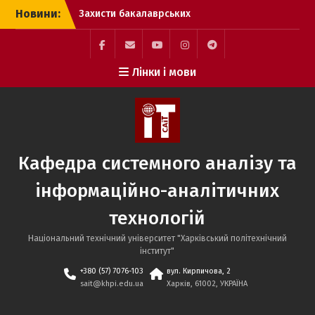
Перейти
Новини:
Захисти бакалаврських
до
кваліфікаційних робіт
вмісту
здобувачів вищої освіти
спеціальності 124
Facebook
Mail
YouTube
Instagram
Telegram
Лінки і мови
Системний аналіз.
SAIT
Захисти бакалаврських
кваліфікаційних робіт
здобувачів вищої освіти
спеціальності 186
Видавництво та
Кафедра системного аналізу та
поліграфія
Захисти бакалаврських
інформаційно-аналітичних
кваліфікаційних робіт
здобувачів вищої освіти
технологій
спеціальності 122
Комп’ютерні науки.
Національний технічний університет "Харківський політехнічний
інститут"
+380 (57) 7076-103
вул. Кирпичова, 2
sait@khpi.edu.ua
Харків, 61002, УКРАЇНА