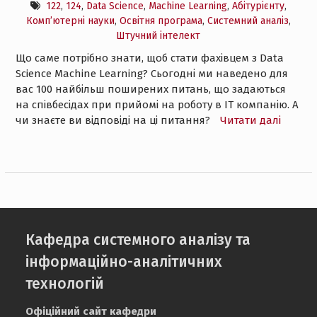
122
,
124
,
Data Science
,
Machine Learning
,
Абітурієнту
,
Комп’ютерні науки
,
Освітня програма
,
Системний аналіз
,
Штучний інтелект
Що саме потрібно знати, щоб стати фахівцем з Data
Science Machine Learning? Сьогодні ми наведено для
вас 100 найбільш поширених питань, що задаються
на співбесідах при прийомі на роботу в ІТ компанію. А
чи знаєте ви відповіді на ці питання?
Читати далі
Кафедра системного аналізу та
інформаційно-аналітичних
технологій
Офіційний сайт кафедри