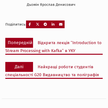
Дьомін Ярослав Денисович
Поділитись:
Навігація
Попередній
Попередній
Відкрита лекція “Introduction to
записів
запис:
Stream Processing with Kafka” в УКУ
Наступний
Далі
Найкращі роботи студентів
запис:
спеціальності G20 Видавництво та поліграфія