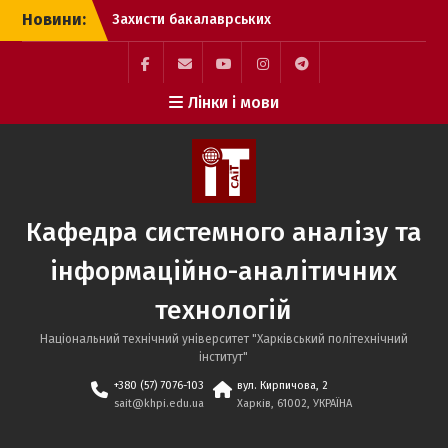
Перейти
Новини:
Захисти бакалаврських
до
кваліфікаційних робіт
вмісту
здобувачів вищої освіти
спеціальності 124
Facebook
Mail
YouTube
Instagram
Telegram
Лінки і мови
Системний аналіз.
SAIT
Захисти бакалаврських
кваліфікаційних робіт
здобувачів вищої освіти
спеціальності 186
Видавництво та
Кафедра системного аналізу та
поліграфія
Захисти бакалаврських
інформаційно-аналітичних
кваліфікаційних робіт
здобувачів вищої освіти
технологій
спеціальності 122
Комп’ютерні науки.
Національний технічний університет "Харківський політехнічний
інститут"
+380 (57) 7076-103
вул. Кирпичова, 2
sait@khpi.edu.ua
Харків, 61002, УКРАЇНА