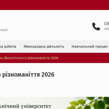
(3
HT
логії
ва робота
Міжнародна діяльність
Навчальний процес
 біологічного різноманіття 2026
 різноманіття 2026
я