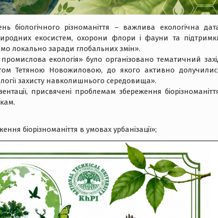
ень біологічного різноманіття – важлива екологічна дата
иродних екосистем, охорони флори і фауни та підтримк
іємо локально заради глобальних змін».
а промислова екологія» було організовано тематичний захі
ом Тетяною Новожиловою, до якого активно долучилис
нології захисту навколишнього середовища».
ентації, присвячені проблемам збереження біорізноманіття
кам.
ння біорізноманіття в умовах урбанізації»;