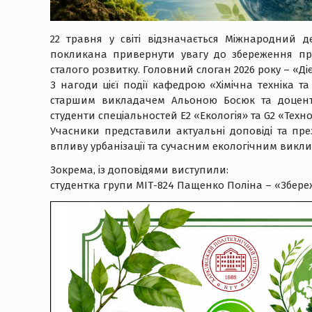
22 травня у світі відзначається Міжнародний д
покликана привернути увагу до збереження пр
сталого розвитку. Головний слоган 2026 року – «Д
З нагоди цієї події кафедрою «Хімічна техніка т
старшим викладачем Альоною Босюк та доцент
студенти спеціальностей Е2 «Екологія» та G2 «Тех
Учасники представили актуальні доповіді та през
впливу урбанізації та сучасним екологічним викли
Зокрема, із доповідями виступили:
студентка групи МІТ-824 Пащенко Поліна – «Збереже