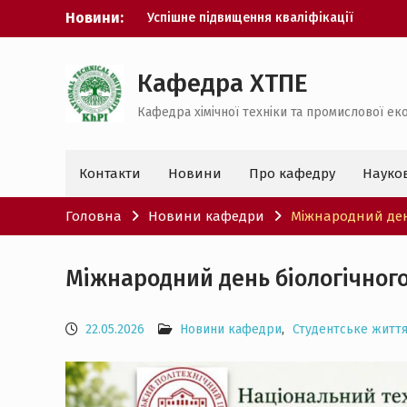
Перейти
Успішне підвищення кваліфікації
Новини:
Наукова робота студента
до
Екватор захистів дисертацій
вмісту
Перший захист бакалаврів
Кафедра ХТПЕ
спеціальності 183
Стартап-проєкти кафедри
Кафедра хімічної техніки та промислової еко
Контакти
Новини
Про кафедру
Науко
Головна
Новини кафедри
Міжнародний день
Міжнародний день біологічного
22.05.2026
Новини кафедри
,
Студентське житт