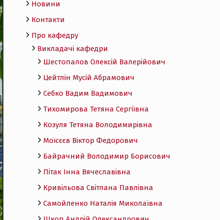
Новини
Контакти
Про кафедру
Викладачі кафедри
Шестопалов Олексій Валерійович
Цейтлін Мусій Абрамович
Себко Вадим Вадимович
Тихомирова Тетяна Сергіївна
Козуля Тетяна Володимирівна
Моїсєєв Віктор Федорович
Байрачний Володимир Борисович
Пітак Інна Вячеславівна
Кривільова Світлана Павлівна
Самойленко Наталія Миколаївна
Шкоп Андрій Олександрович