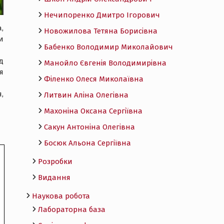
Нечипоренко Дмитро Ігорович
,
Новожилова Тетяна Борисівна
и
Бабенко Володимир Миколайович
д
Манойло Євгенія Володимирівна
я
Філенко Олеся Миколаївна
,
Литвин Аліна Олегівна
Махоніна Оксана Сергіївна
Сакун Антоніна Олегівна
Босюк Альона Сергіївна
Розробки
Видання
Наукова робота
Лабораторна база