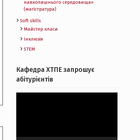
навколишнього середовища»
(магістратура)
Soft skills
Майстер класи
Інклюзія
STEM
Кафедра ХТПЕ запрошує
абітурієнтів
Відеопрогравач