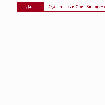
Наступний
Далі
Адашевський Олег Володим
запис: