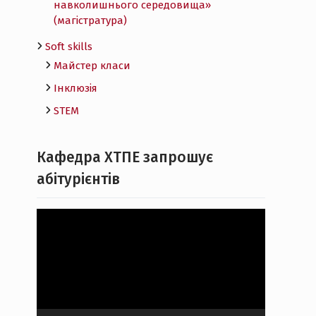
навколишнього середовища»
(магістратура)
Soft skills
Майстер класи
Інклюзія
STEM
Кафедра ХТПЕ запрошує
абітурієнтів
Відеопрогравач