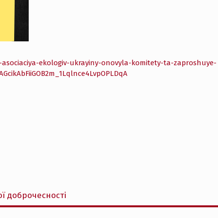
-asociaciya-ekologiv-ukrayiny-onovyla-komitety-ta-zaproshuye-
AGcikAbFiiGOB2m_1Lqlnce4LvpOPLDqA
ої доброчесності