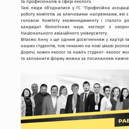
та професіоналів в сфері екології.
Такі люди об’єдналися у ГС “Професійна асоціаці
роботу комітетів за ключовими напрямками, які 
головою Комітету екоменеджменту і сталого р
кандидат біологічних наук, експерт з охоро
Національного авіаційного університету.
Вітаємо Анну з ще одним досягненням у кар’єрі 
наших студентів, тож чекаємо на нові цікаві розпові
Доречі, кожен еколог та навіть студент- еколог м
та заповнити форму можна за посиланням нижче