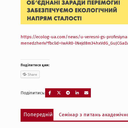
https://ecolog-ua.com/news/u-veresni-gs-profesiyna
menedzheriv?fbclid=IwAR0-lNejd8m34hxVdG_GuJCGaD
Поділитися цим:
Share
Поділитись:
Навігація
Попередній
Попередній
Семінар з питань академічн
записів
запис: