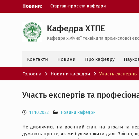
Перейти
Новини:
Стартап-проєкти кафедри
до
Успішне підвищення кваліфікації
вмісту
Наукова робота студента
Екватор захистів дисертацій
Кафедра ХТПЕ
Перший захист бакалаврів
Кафедра хімічної техніки та промислової еко
спеціальності 183
Контакти
Новини
Про кафедру
Науко
Головна
Новини кафедри
Участь експертів 
Участь експертів та професіона
11.10.2022
Новини кафедри
Не дивлячись на воєнний стан, на втрати та пер
думають про те, як ми будемо жити далі. Звісно, 