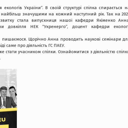
я екологів України”. В своїй структурі спілка спирається н
є найбільш значущими на кожний наступний рік. Так на 202
озвитку стала випускниця нашої кафедри Якіменко Анна
ни довкілля НЕК “Укренерго”, доцент кафедри екологі
та пишаємося. Щорічно Анна проводить наукові семінари дл
ді саме про діяльність ГС ПАЕУ.
оже стати учасником спілки. Ознайомитися з діяльністю спілк
.