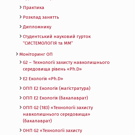
Практика
Розклад занятть
Дипломнику
Студентський науковий гурток
“СИСТЕМОЛОГІЯ та ММ”
Моніторинг ОП
G2 – Технології захисту навколишнього
середовища рівень «Ph.D»
Е2 Екологія «Ph.D»
ОПП Е2 Екологія (магістратура)
ОПП Е2 Екологія (бакалаврат)
ОПП G2 (183) «Технології захисту
навколишнього середовища»
(бакалаврат)
ОНП G2 «Технології захисту