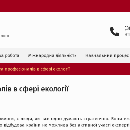
(3
HT
логії
ва робота
Міжнародна діяльність
Навчальний процес
та професіоналів в сфері екології
лів в сфері екології
емоги, є люди, які все одно думають стратегічно. Вони вж
що відбудова країни не можлива без активної участі експерті