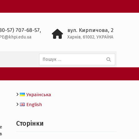
80-57) 707-68-57,
вул. Кирпичова, 2
PE@khpi.edu.ua
Харків, 61002, УКРАЇНА
Пошук:
Українська
English
Сторінки
е
в