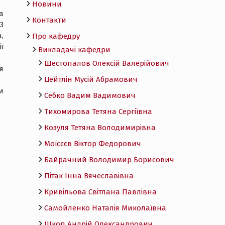
Новини
а
Контакти
3
,
Про кафедру
ї
Викладачі кафедри
Шестопалов Олексій Валерійович
я
Цейтлін Мусій Абрамович
и
Себко Вадим Вадимович
Тихомирова Тетяна Сергіївна
Козуля Тетяна Володимирівна
Моїсєєв Віктор Федорович
Байрачний Володимир Борисович
Пітак Інна Вячеславівна
Кривільова Світлана Павлівна
Самойленко Наталія Миколаївна
Шкоп Андрій Олександрович