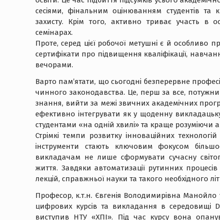
освіти. Це час підбиття підсумків усього академ
сесіями, фінальним оцінюванням студентів та к
захисту. Крім того, активно триває участь в о
семінарах.
Проте, серед цієї робочої метушні є й особливо 
сертифікати про підвищення кваліфікації, навча
вечорами.
Варто пам’ятати, що сьогодні безперервне профе
чинного законодавства. Це, перш за все, потужни
знання, вийти за межі звичних академічних прог
ефективно інтегрувати як у щоденну викладацьку 
студентами «на одній хвилі» та краще розуміючи ак
Стрімкі темпи розвитку інноваційних технологій
інструменти стають ключовим фокусом більшо
викладачам не лише сформувати сучасну світог
життя. Завдяки автоматизації рутинних процесів
лекцій, справжньої науки та такого необхідного лі
Професор, к.т.н. Євгенія Володимирівна Манойл
цифрових курсів та викладання в середовищі Digi
виступив НТУ «ХПІ». Під час курсу вона опан