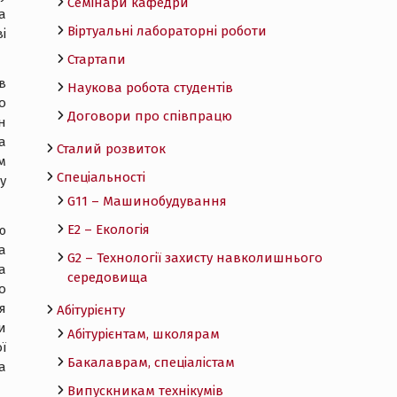
Семінари кафедри
а
Віртуальні лабораторні роботи
і
Стартапи
в
Наукова робота студентів
о
Договори про співпрацю
н
а
Сталий розвиток
м
Спеціальності
у
G11 – Машинобудування
E2 – Екологія
ю
а
G2 – Технології захисту навколишнього
а
середовища
о
я
Абітурієнту
и
Абітурієнтам, школярам
ї
Бакалаврам, спеціалістам
а
Випускникам технікумів