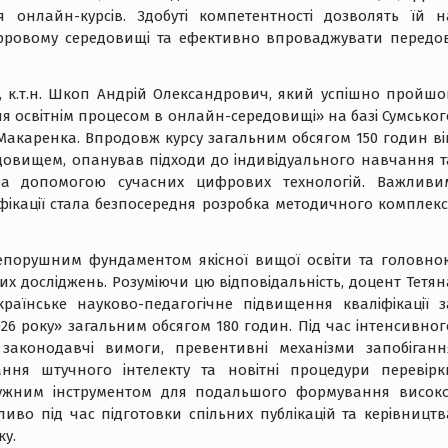
я онлайн-курсів. Здобуті компетентності дозволять їй н
ифровому середовищі та ефективно впроваджувати передов
, к.т.н. Шкоп Андрій Олександрович, який успішно пройшо
я освітнім процесом в онлайн-середовищі» на базі Сумськог
. Макаренка. Впродовж курсу загальним обсягом 150 годин ві
довищем, опанував підходи до індивідуального навчання т
за допомогою сучасних цифрових технологій. Важливи
ікації стала безпосередня розробка методичного комплекс
непорушним фундаментом якісної вищої освіти та головно
их досліджень. Розуміючи цю відповідальність, доцент Тетян
раїнське науково-педагогічне підвищення кваліфікації з
6 року» загальним обсягом 180 годин. Під час інтенсивног
законодавчі вимоги, превентивні механізми запобіганн
ння штучного інтелекту та новітні процедури перевірк
отужним інструментом для подальшого формування високо
бливо під час підготовки спільних публікацій та керівництв
ку.