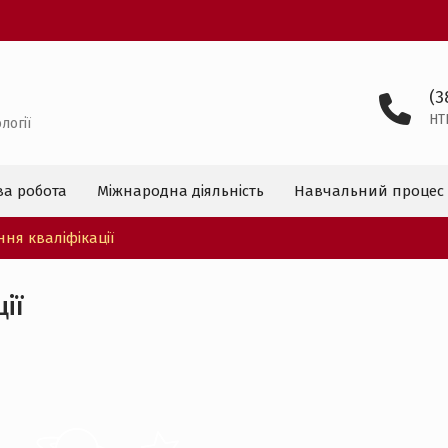
(3
HT
логії
ва робота
Міжнародна діяльність
Навчальний процес
ня кваліфікації
ії