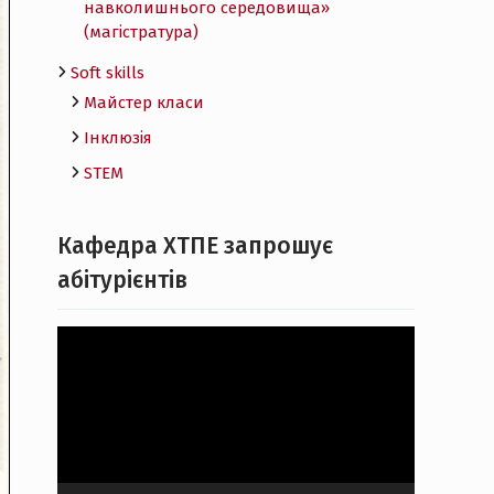
навколишнього середовища»
(магістратура)
Soft skills
Майстер класи
Інклюзія
STEM
Кафедра ХТПЕ запрошує
абітурієнтів
Відеопрогравач