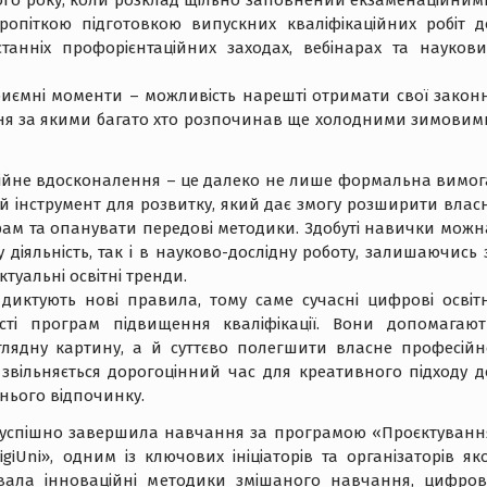
ічного року, коли розклад щільно заповнений екзаменаційним
ропіткою підготовкою випускних кваліфікаційних робіт д
станніх профорієнтаційних заходах, вебінарах та наукови
приємні моменти – можливість нарешті отримати свої законн
ння за якими багато хто розпочинав ще холодними зимовим
сійне вдосконалення – це далеко не лише формальна вимог
й інструмент для розвитку, який дає змогу розширити власн
рам та опанувати передові методики. Здобуті навички можн
діяльність, так і в науково-дослідну роботу, залишаючись з
туальні освітні тренди.
 диктують нові правила, тому саме сучасні цифрові освітн
сті програм підвищення кваліфікації. Вони допомагают
лядну картину, а й суттєво полегшити власне професійн
 звільняється дорогоцінний час для креативного підходу д
тнього відпочинку.
о успішно завершила навчання за програмою «Проєктуванн
Uni», одним із ключових ініціаторів та організаторів яко
увала інноваційні методики змішаного навчання, цифров