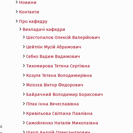
Новини
Контакти
Про кафедру
Викладачі кафедри
Шестопалов Олексій Валерійович
Цейтлін Мусій Абрамович
Себко Вадим Вадимович
Тихомирова Тетяна Сергіївна
Козуля Тетяна Володимирівна
Моїсєєв Віктор Федорович
Байрачний Володимир Борисович
Пітак Інна Вячеславівна
Кривільова Світлана Павлівна
Самойленко Наталія Миколаївна
ї
Шкоп Андрій Олександрович