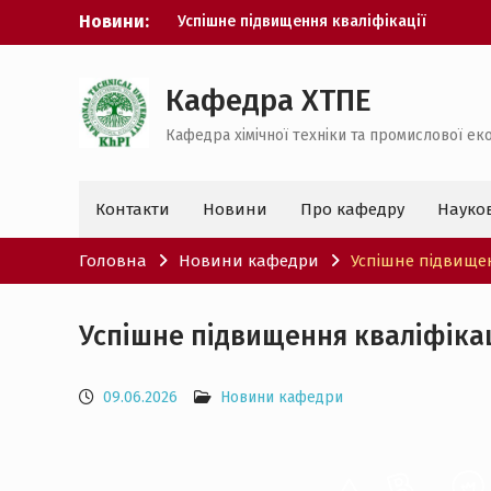
Перейти
Новини:
Наукова робота студента
до
Екватор захистів дисертацій
вмісту
Перший захист бакалаврів
спеціальності 183
Кафедра ХТПЕ
Стартап-проєкти кафедри
Кафедра хімічної техніки та промислової еко
Успішне підвищення кваліфікації
Контакти
Новини
Про кафедру
Науко
Головна
Новини кафедри
Успішне підвищен
Успішне підвищення кваліфікац
09.06.2026
Новини кафедри