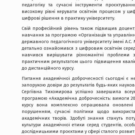
педагогіку та сучасні інструменти проєктуванн
високому рівні керувати освітнім процесом у ц
цифрові рішення в практику університету.
Свій професійний рівень також підвищив доцент
навчання за програмою «Організація та управлінн
державного педагогічного університету імені А.С
детально ознайомився з цифровим освітнім сере
навчився вирішувати різноманітні проблеми 
практичним результатом цього підвищення кваліф
до дистанційного курсу.
Питання академічної доброчесності сьогодні є 
запорукою довіри до результатів будь-яких науков
Сергіївна Тихомирова успішно завершила всеук
програмою «Академічна доброчесність: вимоги 202
курсу вона комплексно опрацювала оновлені 
порушенням, сучасні політики щодо використа
академічних творів. Здобуті знання стануть п
культури академічної етики серед студентів, осо
дослідницькими проєктами у сфері сталого розвит