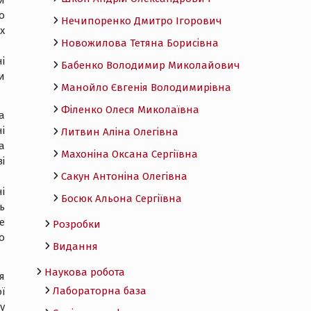
и
о
Нечипоренко Дмитро Ігорович
х
Новожилова Тетяна Борисівна
і
Бабенко Володимир Миколайович
и
Манойло Євгенія Володимирівна
Філенко Олеся Миколаївна
а
і
Литвин Аліна Олегівна
а
Махоніна Оксана Сергіївна
і
Сакун Антоніна Олегівна
і
Босюк Альона Сергіївна
ь
е
Розробки
о
Видання
Наукова робота
я
Лабораторна база
ї
у