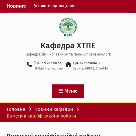
Перейти
Новини:
Успішне підвищення
до
кваліфікації
вмісту
Наукова робота студента
Екватор захистів
дисертацій
Перший захист
Кафедра ХТПЕ
бакалаврів спеціальності
183
Кафедра хімічної техніки та промислової екології
Стартап-проєкти
кафедри
(380-57) 707-68-57,
вул. Кирпичова, 2
HTPE@khpi.edu.ua
Харків, 61002, УКРАЇНА
Меню
Головна
Новини кафедри
Випускні кваліфікаційні роботи