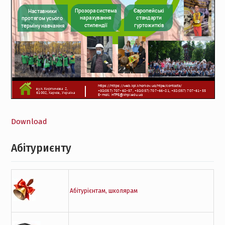
Download
Абітуриєнту
Абітурієнтам, школярам