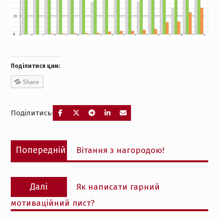
Поділитися цим:
Share
Поділитись:
Навігація
Попередній
Попередній
Вітання з нагородою!
записів
запис:
Наступний
Далі
Як написати гарний
запис:
мотиваційний лист?