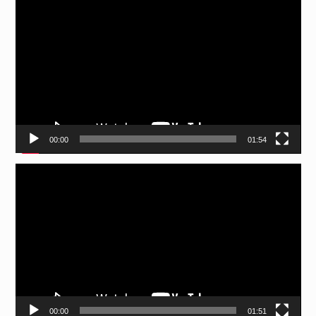
00:00
01:54
Відеопрогравач
00:00
01:51