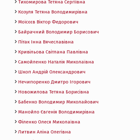
Тихомирова Тетяна Сергіївна
Козуля Тетяна Володимирівна
Моїсєєв Віктор Федорович
Байрачний Володимир Борисович
Пітак Інна Вячеславівна
Кривільова Світлана Павлівна
Самойленко Наталія Миколаївна
Шкоп Андрій Олександрович
Нечипоренко Дмитро Ігорович
Новожилова Тетяна Борисівна
Бабенко Володимир Миколайович
Манойло Євгенія Володимирівна
Філенко Олеся Миколаївна
Литвин Аліна Олегівна