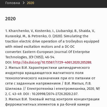
Головна
2020
2020
1. Kharchenko, V., Kostenko, I., Liubarskyi, B., Shaida, V.,
Kuravskyi, M., & Petrenko, О. (2020). Simulating the
traction electric drive operation of a trolleybus equipped
with mixed excitation motors and a DC-DC
converter. Eastern-European Journal Of Enterprise
Technologies, 3(9 (105)), 46-54.
DOI:
http://dx.doi.org/10.15587/1729-4061.2020.205288
.
2. Милых В.И. Характеристики цилиндрического
индуктора вращающегося магнитного поля
технологического назначения при его питании от
сети с заданным напряжением / В.И. Милых, Л.В.
Шилкова // Електротехніка і електромеханіка, 2020, №
2, С. 43-49. DOI : 10.20998/2074-272X.2020.2.07.
3. Милых В.И. Токовый метод контроля концентрации
ферромагнитных элементов в ра-бочей камере