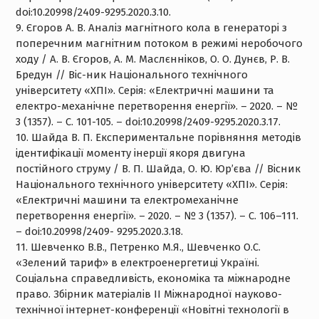
doi:10.20998/2409-9295.2020.3.10.
9. Єгоров А. В. Аналіз магнітного кола в генераторі з
поперечним магнітним потоком в режимі неробочого
ходу / А. В. Єгоров, А. М. Маслєнніков, О. О. Дунєв, Р. В.
Бредун // Віс-ник Національного технічного
університету «ХПІ». Серія: «Електричні машини та
електро-механічне перетворення енергії». – 2020. – №
3 (1357). – С. 101-105. – doi:10.20998/2409-9295.2020.3.17.
10. Шайда В. П. Експериментальне порівняння методів
ідентифікації моменту інерції якоря двигуна
постійного струму / В. П. Шайда, О. Ю. Юр’єва // Вісник
Національного технічного університету «ХПІ». Серія:
«Електричні машини та електромеханічне
перетворення енергії». – 2020. – № 3 (1357). – С. 106–111.
– doi:10.20998/2409- 9295.2020.3.18.
11. Шевченко В.В., Петренко М.Я., Шевченко О.С.
«Зелений тариф» в електроенергетиці Україні.
Соціальна справедливість, економіка та міжнародне
право. Збірник матеріалів ІІ Міжнародної науково-
технічної інтернет-конференції «Новітні технології в