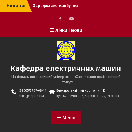
Перейти
Новини:
Заряджаємо майбутнє:
до
потужний STEM-інтенсив
вмісту
у Височанському ліцеї
№2
Facebook
YouTube
Лінки і мови
STEM-освіта в дії.
Покотилівський ліцей
«Промінь»
Захист кваліфікаціійних
робіт бакалаврів
Кафедра електричних машин
Національний технічний університет «Харківський політехнічний
iнститут»
+38 (057) 707-68-44
Електротехнічний корпус, к. 113
elms@khpi.edu.ua
вул. Кирпичова, 2, Харків, 61002, Україна
Меню