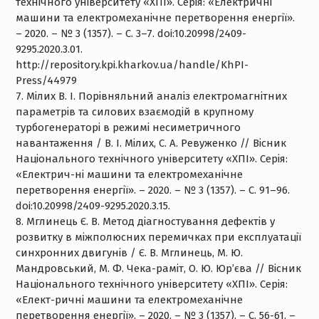
технічного університету «ХПІ». Серія: «Електричні
машини та електромеханічне перетворення енергії».
– 2020. – № 3 (1357). – С. 3–7. doi:10.20998/2409-
9295.2020.3.01.
http://repository.kpi.kharkov.ua/handle/KhPI-
Press/44979
7. Мілих В. І. Порівняльний аналіз електромагнітних
параметрів та силових взаємодій в крупному
турбогенераторі в режимі несиметричного
навантаження / В. І. Мілих, С. А. Ревуженко // Вісник
Національного технічного університету «ХПІ». Серія:
«Електрич-ні машини та електромеханічне
перетворення енергії». – 2020. – № 3 (1357). – С. 91–96.
doi:10.20998/2409-9295.2020.3.15.
8. Мглинець Є. В. Метод діагностування дефектів у
розвитку в міжполюсних перемичках при експлуатації
синхронних двигунів / Є. В. Мглинець, М. Ю.
Мандровський, М. Ф. Чека-раміт, О. Ю. Юр’єва // Вісник
Національного технічного університету «ХПІ». Серія:
«Елект-ричні машини та електромеханічне
перетворення енергії». – 2020. – № 3 (1357). – С. 56-61. –