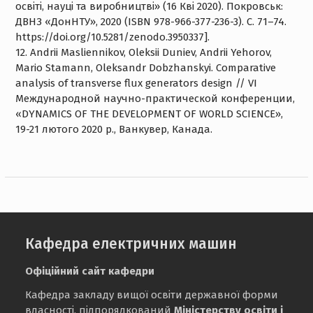
освіті, науці та виробництві» (16 Кві 2020). Покровськ:
ДВНЗ «ДонНТУ», 2020 (ISBN 978-966-377-236-3). С. 71–74.
https://doi.org/10.5281/zenodo.3950337].
12. Andrii Masliennikov, Oleksii Duniev, Andrii Yehorov,
Mario Stamann, Oleksandr Dobzhanskyi. Сomparative
analysis of transverse flux generators design // VI
Международной научно-практической конференции,
«DYNAMICS OF THE DEVELOPMENT OF WORLD SCIENCE»,
19-21 лютого 2020 р., Ванкувер, Канада.
Кафедра електричних машин
Офіційний сайт кафедри
Кафедра закладу вищої освіти державної форми
власності, підпорядкований
Міністерству освіти і