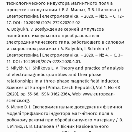
технологического индуктора магнитного поля в
процессе эксплуатации / В.И. Милых, Л.В. Шилкова //
Електротехніка і електромеханіка. – 2020. – № 5. – С. 12–
17. DOI : 10.20998/2074-272X.2020.5.02
4. Bolyukh, V. Возбуждение серией импульсов
линейного импульсного преобразователя
электродинамического типа, работающего в силовом
и скоростном режимах / V. Bolyukh, I. Schukin //
Електротехніка і Електромеханіка. – 2020. – № 4. – С. 3–
11. DOI : 10.20998/2074-272X.2020.4.01.
5. Milykh V. I. Shilkova L. V. Theory and practice of analysis
of electromagnetic quantities and their phase
relationships in a three-phase magnetic field inductor.
Sciences of Europe (Praha, Czech Republic), Vol 1, No 48
(2020), pp. 55-66. ISSN 3162-2364, Web: www.european-
science.org.
6. Мілих В. І. Експериментальне дослідження фізичної
моделі трифазного індуктора маг-нітного поля в
робочому режимі при обробці сипучого матеріалу / В.
І. Мілих, Л. В. Шилкова // Вісник Національного