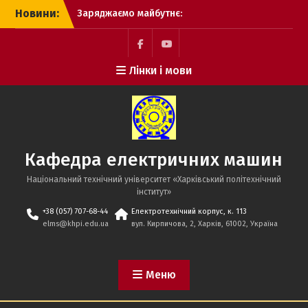
Перейти
у Височанському ліцеї
Новини:
до
№2
вмісту
STEM-освіта в дії.
Покотилівський ліцей
Facebook
YouTube
«Промінь»
Лінки і мови
Захист кваліфікаціійних
робіт бакалаврів
Кафедра електричних машин
Національний технічний університет «Харківський політехнічний
iнститут»
+38 (057) 707-68-44
Електротехнічний корпус, к. 113
elms@khpi.edu.ua
вул. Кирпичова, 2, Харків, 61002, Україна
Меню