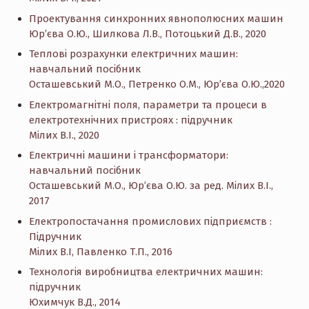
Проектування синхронних явнополюсних машин
Юр’єва О.Ю., Шилкова Л.В., Потоцький Д.В., 2020
Теплові розрахунки електричних машин:
навчальний посібник
Осташевський М.О., Петренко О.М., Юр’єва О.Ю.,2020
Електромагнітні поля, параметри та процеси в
електротехнічних пристроях : підручник
Мілих В.І., 2020
Електричні машини і трансформатори:
навчальний посібник
Осташевський М.О., Юр’єва О.Ю. за ред. Мілих В.І.,
2017
Електропостачання промислових підприємств :
Підручник
Мілих В.І, Павленко Т.П., 2016
Технологія виробництва електричних машин:
підручник
Юхимчук В.Д., 2014