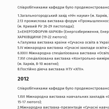
Співробітниками кафедри було продемонстровано 
1.Загальногородський захід «Ніч науки» (м. Харків, 
2.13 промислова виставка-форум «Промышленност
(м. Кривий Ріг 26-29 листопада);
3.«ЕНЕРГОФОРУМ-ХАРКІВ» (Енергозбереження, Ен
ХАРКІВЩИНИ (19-22 лютого);
4.Галузева виставка країни «Сучасна освіта в Україні
5.ІV міжнародна виставка «Сучасні заклади освіти-20
6.ХХІІІ Міжнародна спеціалізована виставка «Освіта т
7.ХVІ спеціалізована виставка «Контрольно-вимір
(м. Харків, 8-10 жовтня);
8.Постійно діюча виставка НТУ «ХПІ».
2012
Співробітниками кафедри було продемонстровано 6
1.ХVI Міжнародна виставка навчальних закладів «Суч
15-17 лютого);
2.Міжнародна виставка-презентація «Сучасні навчал