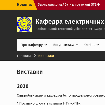
Перейти
Новини:
Заряджаємо майбутнє: потужний STEM-
до
інтенсив у Височанському ліцеї №2
вмісту
STEM-освіта в дії. Покотилівський
ліцей «Промінь»
Кафедра електричних
Захист кваліфікаціійних робіт
Національний технічний університет «Харків
бакалаврів
Про кафедру
Вступникам
Освіта
Головна
Виставки
Виставки
2020
Співробітниками кафедри було продемонстровано 6
1.Постійно діюча виставка НТУ «ХПІ».