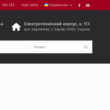
ННІ ЕЕЕ
Інші сайти
Українська
Facebook
YouTube
44
Електротехнічний корпус, к. 113
вул. Кирпичова, 2, Харків, 61002, Україна
Пошук: