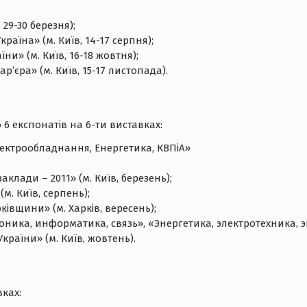
 29-30 березня);
аїна» (м. Київ, 14-17 серпня);
ни» (м. Київ, 16-18 жовтня);
р’єра» (м. Київ, 15-17 листопада).
 експонатів на 6-ти виставках:
лектрообладнання, Енергетика, КВПіА»
клади – 2011» (м. Київ, березень);
м. Київ, серпень);
івщини» (м. Харків, вересень);
ика, информатика, связь», «Энергетика, электротехника, эн
країни» (м. Київ, жовтень).
ках: