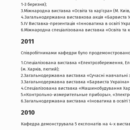
1-3 березня);
3.Міжнародна виставка «Освіта та кар’єра» (М. Київ,
4.Загальнодержавна виставкова акція «Барвиста Укр
5.IV Виставка-презентація «Інноватика в освіті Украї
6.Міжнародна спеціалізована виставка «Освіта та ка
2011
Співробітниками кафедри було продемонстровано 6
1.Cпеціалізована виставка «Електрозбереження, Е
(м. Харків, лютий);
2.Загальнодержавна виставка «Сучасні навчальні за
3.Загальнодержавна виставка «Барвиста Україна» (
4.Cпеціалізована виставка «Машинобудування Харк
5.«Контрольно-измерительные приборы», «Электрон
6.Загальнодержавна виставка «Іноватика в освіті У
2010
Кафедра демонструвала 5 експонатів на 4-х вистав