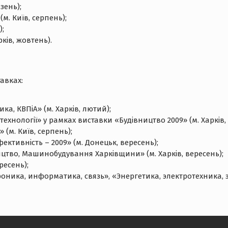
зень);
м. Київ, серпень);
);
ків, жовтень).
авках:
а, КВПіА» (м. Харків, лютий);
нології» у рамках виставки «Будівництво 2009» (м. Харків, 
(м. Київ, серпень);
ективність – 2009» (м. Донецьк, вересень);
тво, Машинобудування Харківщини» (м. Харків, вересень);
ресень);
ика, информатика, связь», «Энергетика, электротехника, эн