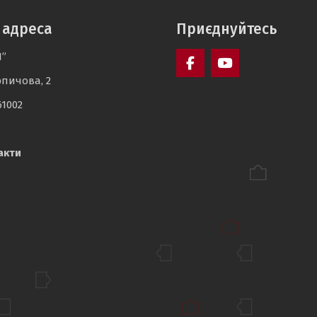
 адреса
Приєднуйтесь
І”
рпичова, 2
Facebook
YouTube
61002
акти