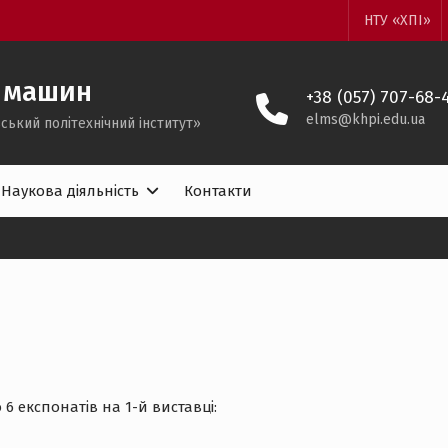
НТУ «ХПІ»
 машин
+38 (057) 707-68-
elms@khpi.edu.ua
ський політехнічний iнститут»
Наукова діяльність
Контакти
 експонатів на 1-й виставці: