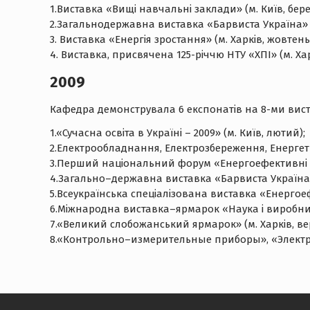
1.Виставка «Вищі навчальні заклади» (м. Київ, бере
2.Загальнодержавна виставка «Барвиста Україна» (
3. Виставка «Енергія зростання» (м. Харків, жовтень
4. Виставка, присвячена 125-річчю НТУ «ХПІ» (м. Хар
2009
Кафедра демонструвала 6 експонатів на 8-ми вист
1.«Сучасна освіта в Україні – 2009» (м. Київ, лютий);
2.Електрообладнання, Електрозбереження, Енергетик
3.Перший національний форум «Енергоефективні тех
4.Загально–державна виставка «Барвиста Україна» 
5.Всеукраїнська спеціалізована виставка «Енергоеф
6.Міжнародна виставка–ярмарок «Наука і виробниц
7.«Великий слобожанський ярмарок» (м. Харків, ве
8.«Контрольно–измерительные приборы», «Электрон