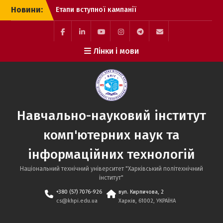
Перейти
Новини:
Етапи вступної кампанії
до
до магістратури
вмісту
Вітаємо Вас, Майбутній
Студент ННІ КНІТ!
Facebook
LinkedIn
YouTube
Instagram
Telegram
E-
Лінки і мови
Виконання вимог до
mail
зарахування
Навчально-науковий інститут
комп'ютерних наук та
інформаційних технологій
Національний технічний університет "Харківський політехнічний
інститут"
+380 (57) 7076-926
вул. Кирпичова, 2
cs@khpi.edu.ua
Харків, 61002, УКРАЇНА