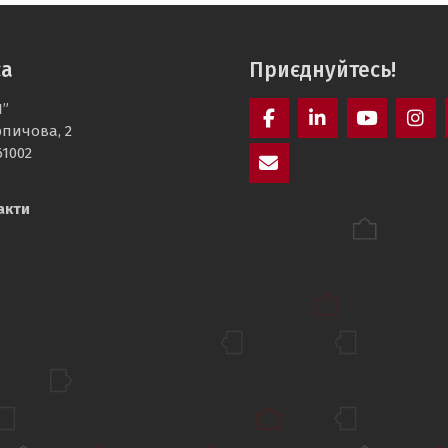
са
Приєднуйтесь!
І”
рпичова, 2
Facebook
LinkedIn
YouTube
Inst
61002
E-
акти
mail