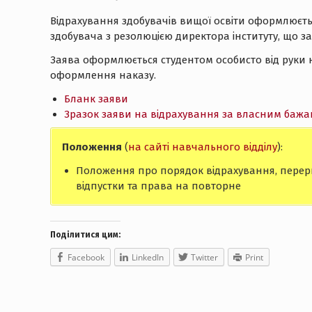
Відрахування здобувачів вищої освіти оформлюєтьс
здобувача з резолюцією директора інституту, що за
Заява оформлюється студентом особисто від руки на
оформлення наказу.
Бланк заяви
Зразок заяви на відрахування за власним баж
Положення
(
на сайті навчального відділу
):
Положення про порядок відрахування, перери
відпустки та права на повторне
Поділитися цим:
Facebook
LinkedIn
Twitter
Print