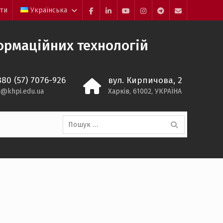
йти
Українська
Facebook
LinkedIn
YouTube
Instagram
Telegram
E-
mail
ормаційних технологій
380 (57) 7076-926
вул. Кирпичова, 2
s@khpi.edu.ua
Харків, 61002, УКРАЇНА
Пошук: