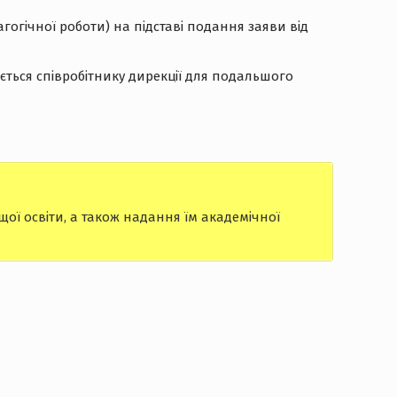
огічної роботи) на підставі подання заяви від
ається співробітнику дирекції для подальшого
ї освіти, а також надання їм академічної