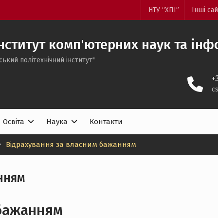
НТУ “ХПІ”
Інші са
нститут комп'ютерних наук та інф
ський політехнічний інститут"
+
c
Освіта
Наука
Контакти
Відрахування за власним бажанням
нням
 бажанням