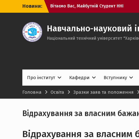
Перейти
Новини:
Вітаємо Вас, Майбутній Студент ННІ
до
КНІТ!
вмісту
Виконання вимог до зарахування
Випускники бакалаврату ННІ КНІТ НТУ
Навчально-науковий і
«ХПІ» отримали дипломи!
Національний технічний університет "Харків
Про інститут
Кафедри
Вступнику
Головна
Освіта
Зразки заяв та положення
Відрахування за власним бажа
Відрахування за власним