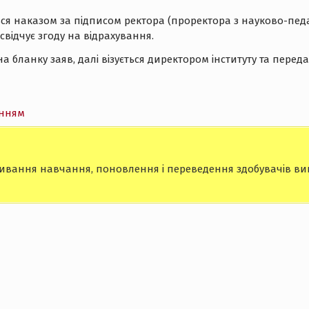
я наказом за підписом ректора (проректора з науково-педаг
свідчує згоду на відрахування.
 бланку заяв, далі візується директором інституту та перед
анням
вання навчання, поновлення і переведення здобувачів вищо