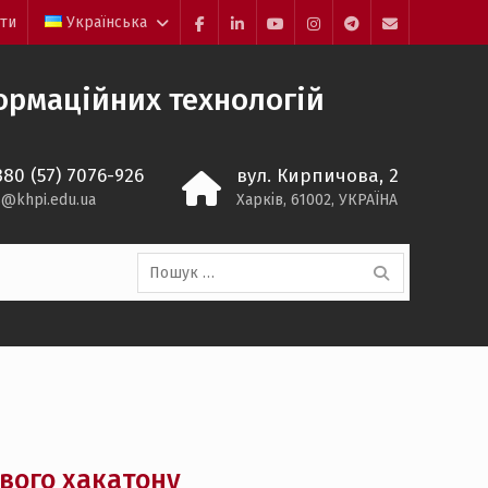
йти
Українська
Facebook
LinkedIn
YouTube
Instagram
Telegram
E-
mail
ормаційних технологій
380 (57) 7076-926
вул. Кирпичова, 2
s@khpi.edu.ua
Харків, 61002, УКРАЇНА
Пошук:
ового хакатону