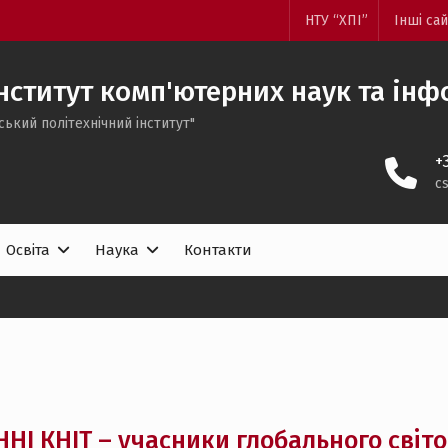
НТУ “ХПІ”
Інші са
нститут комп'ютерних наук та інф
ський політехнічний інститут"
+
c
Освіта
Наука
Контакти
ННІ КНІТ – учасники глобального світ