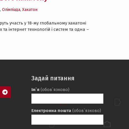
,
Олімпіада
,
Хакатон
уть участь у 18-му глобальному хакатоні
 та інтернет технологій і систем та одна –
Задай питання
Ім`я
(обов`язково)
agram
Telegram
Електронна пошта
(обов`язково)