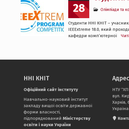
28
Олімпіади та к
Студенти ННІ КНІТ – учасник
IEEExtreme 18.0, який проход
кафедри комп’ютерної
Чит
ННІ КНІТ
Адре
Офіційний сайт інституту
НТУ “ХП
вул. Ки
Навчально-науковий інститут
Харків, 
закладу вищої освіти державної
Україна
форми власності,
підпорядкований
Міністерству
Конт
освіти і науки України