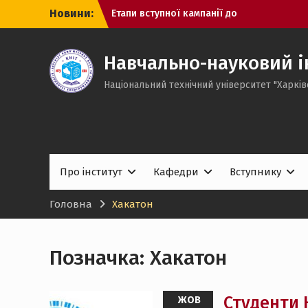
Перейти
Новини:
Етапи вступної кампанії до
до
магістратури
вмісту
Вітаємо Вас, Майбутній Студент ННІ
КНІТ!
Навчально-науковий і
Виконання вимог до зарахування
Національний технічний університет "Харків
Про інститут
Кафедри
Вступнику
Головна
Хакатон
Позначка:
Хакатон
Студенти 
ЖОВ