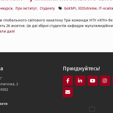
онкурси
,
Про інститут
,
Студенту
GoKhPI
,
IEEExtreme
,
ІТ-освіта
и глобального світового хакатону Три команди НТУ «ХПІ» бер
ить 26 жовтня. Це дві збірні студентів кафедри мультимедійних
ати далі
са
Приєднуйтесь!
І”
рпичова, 2
Facebook
LinkedIn
YouTube
Inst
61002
E-
акти
mail