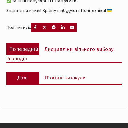
та інші популярні ІТ-напрямки!
Знання важливі! Країну відбудують Політехніки!
Поділитись:
Навігація
Попередній
Попередній
Дисципліни вільного вибору.
записів
запис:
Розподіл
Наступний
Далі
ІТ осінні канікули
запис: