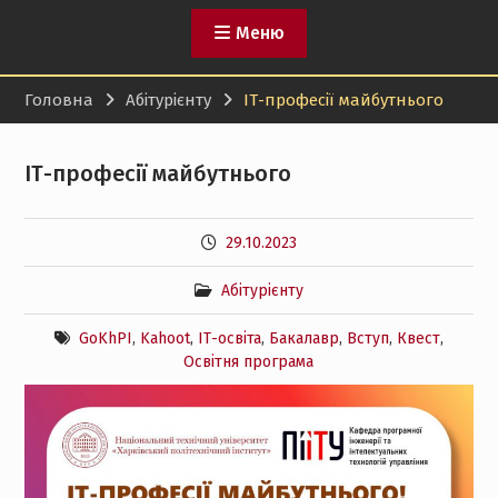
Меню
Головна
Абітурієнту
ІТ-професії майбутнього
ІТ-професії майбутнього
29.10.2023
Абітурієнту
GoKhPI
,
Kahoot
,
ІТ-освіта
,
Бакалавр
,
Вступ
,
Квест
,
Освітня програма