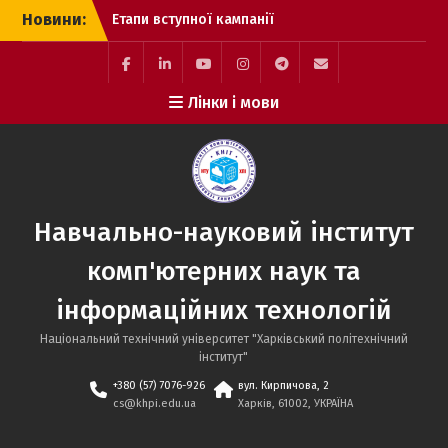
Перейти
Новини:
Етапи вступної кампанії
до
до магістратури
вмісту
Вітаємо Вас, Майбутній
Студент ННІ КНІТ!
Facebook
LinkedIn
YouTube
Instagram
Telegram
E-
Лінки і мови
Виконання вимог до
mail
зарахування
Навчально-науковий інститут
комп'ютерних наук та
інформаційних технологій
Національний технічний університет "Харківський політехнічний
інститут"
+380 (57) 7076-926
вул. Кирпичова, 2
cs@khpi.edu.ua
Харків, 61002, УКРАЇНА