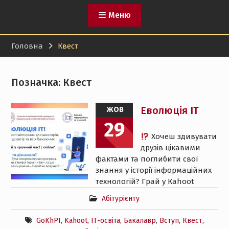
Меню
Головна
Квест
Позначка:
Квест
Еволюція ІТ
ЖОВ
29
Хочеш здивувати
друзів цікавими
фактами та поглибити свої
знання у історії інформаційних
технологій? Грай у Кahoot
Абітурієнту
GoKhPI
,
Kahoot
,
ІТ-освіта
,
Бакалавр
,
Вступ
,
Квест
,