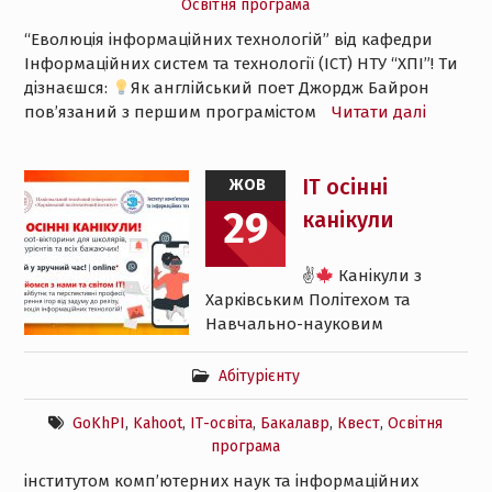
Освітня програма
“Еволюція інформаційних технологій” від кафедри
Інформаційних систем та технології (ІСТ) НТУ “ХПІ”! Ти
дізнаєшся:
Як англійський поет Джордж Байрон
пов’язаний з першим програмістом
Читати далі
ІТ осінні
ЖОВ
29
канікули
✌
Канікули з
Харківським Політехом та
Навчально-науковим
Абітурієнту
GoKhPI
,
Kahoot
,
ІТ-освіта
,
Бакалавр
,
Квест
,
Освітня
програма
інститутом комп’ютерних наук та інформаційних