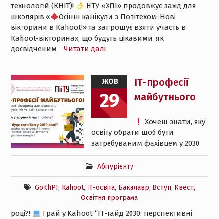
технологій (КНІТ)!
НТУ «ХПІ» продовжує захід для
школярів «
Осінні канікули з Політехом: Нові
вікторини в Kahoot!» та запрошує взяти участь в
Kahoot-вікторинах, що будуть цікавими, як
досвідченим
Читати далі
ІТ-професії
ЖОВ
29
майбутнього
Хочеш знати, яку
освіту обрати щоб бути
затребуваним фахівцем у 2030
Абітурієнту
GoKhPI
,
Kahoot
,
ІТ-освіта
,
Бакалавр
,
Вступ
,
Квест
,
Освітня програма
році?!
Грай у Kahoot “ІТ-гайд 2030: перспективні