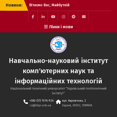
Перейти
Новини:
Вітаємо Вас, Майбутній
до
Студент ННІ КНІТ!
вмісту
Виконання вимог до
зарахування
Facebook
LinkedIn
YouTube
Instagram
Telegram
E-
Лінки і мови
Етапи вступної кампанії
mail
до магістратури
Навчально-науковий інститут
комп'ютерних наук та
інформаційних технологій
Національний технічний університет "Харківський політехнічний
інститут"
+380 (57) 7076-926
вул. Кирпичова, 2
cs@khpi.edu.ua
Харків, 61002, УКРАЇНА