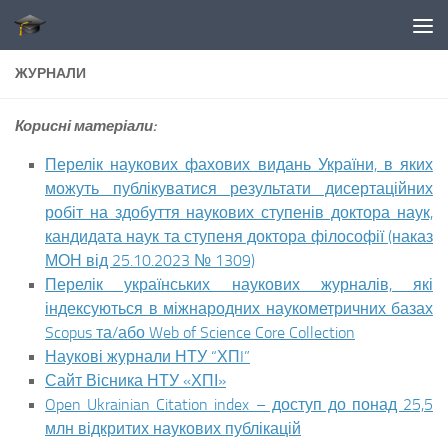
Skip to content
ЖУРНАЛИ
Корисні матеріали:
Перелік наукових фахових видань України, в яких
можуть публікуватися результати дисертаційних
робіт на здобуття наукових ступенів доктора наук,
кандидата наук та ступеня доктора філософії (наказ
МОН від 25.10.2023 № 1309)
Перелік українських наукових журналів, які
індексуються в міжнародних наукометричних базах
Scopus та/або Web of Science Core Collection
Наукові журнали НТУ “ХПI”
Сайт Вісника НТУ «ХПІ»
Open Ukrainian Citation index – доступ до понад 25,5
млн відкритих наукових публікацій