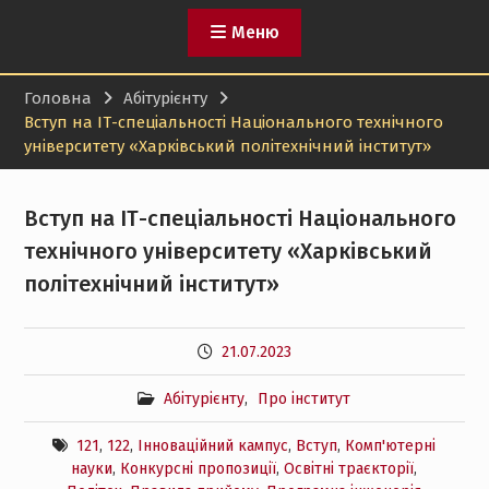
Меню
Головна
Абітурієнту
Вступ на ІТ-спеціальності Національного технічного
університету «Харківський політехнічний інститут»
Вступ на ІТ-спеціальності Національного
технічного університету «Харківський
політехнічний інститут»
21.07.2023
Абітурієнту
,
Про інститут
121
,
122
,
Інноваційний кампус
,
Вступ
,
Комп'ютерні
науки
,
Конкурсні пропозиції
,
Освітні траєкторії
,