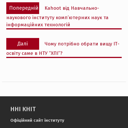
Навігація
Попередній
Попередній
Kahoot від Навчально-
записів
запис:
наукового інституту комп’ютерних наук та
інформаційних технологій
Наступний
Далі
Чому потрібно обрати вищу ІТ-
запис:
освіту саме в НТУ “ХПІ”?
ННІ КНІТ
Офіційний сайт інституту