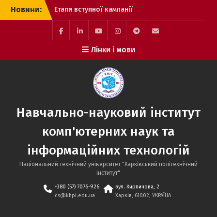
Перейти
Новини:
Етапи вступної кампанії
до
до магістратури
вмісту
Вітаємо Вас, Майбутній
Студент ННІ КНІТ!
Facebook
LinkedIn
YouTube
Instagram
Telegram
E-
Лінки і мови
Виконання вимог до
mail
зарахування
Навчально-науковий інститут
комп'ютерних наук та
інформаційних технологій
Національний технічний університет "Харківський політехнічний
інститут"
+380 (57) 7076-926
вул. Кирпичова, 2
cs@khpi.edu.ua
Харків, 61002, УКРАЇНА